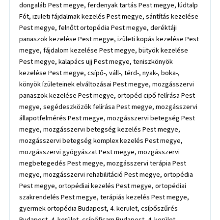
dongaláb Pest megye, ferdenyak tartás Pest megye, lúdtalp
Fót, izületi fájdalmak kezelés Pest megye, sántítás kezelése
Pest megye, felnőtt ortopédia Pest megye, deréktáji
panaszok kezelése Pest megye, izületi kopás kezelése Pest
megye, fájdalom kezelése Pest megye, bütyök kezelése
Pest megye, kalapács ujj Pest megye, teniszkönyök
kezelése Pest megye, csípő-, váll-, térd-, nyak-, boka-,
könyök ízületeinek elváltozásai Pest megye, mozgásszervi
panaszok kezelése Pest megye, ortopéd cipő felírása Pest
megye, segédeszközök felírása Pest megye, mozgásszervi
állapotfelmérés Pest megye, mozgásszervi betegség Pest
megye, mozgásszervi betegség kezelés Pest megye,
mozgásszervi betegség komplex kezelés Pest megye,
mozgásszervi gyógyászat Pest megye, mozgásszervi
megbetegedés Pest megye, mozgásszervi terápia Pest
megye, mozgásszervi rehabilitáció Pest megye, ortopédia
Pest megye, ortopédiai kezelés Pest megye, ortopédiai
szakrendelés Pest megye, terápiás kezelés Pest megye,
gyermek ortopédia Budapest, 4. kerület, csípőszűrés
Budapest, 4. kerület, csípőficam Budapest, 4. kerület,