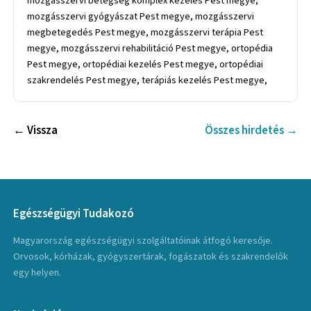
mozgásszervi betegség komplex kezelés Pest megye,
mozgásszervi gyógyászat Pest megye, mozgásszervi
megbetegedés Pest megye, mozgásszervi terápia Pest
megye, mozgásszervi rehabilitáció Pest megye, ortopédia
Pest megye, ortopédiai kezelés Pest megye, ortopédiai
szakrendelés Pest megye, terápiás kezelés Pest megye,
← Vissza
Összes hirdetés →
Egészségügyi Tudakozó
Magyarország egészségügyi szolgáltatóinak átfogó keresője.
Orvosok, kórházak, gyógyszertárak, fogászatok és szakrendelők
egy helyen.