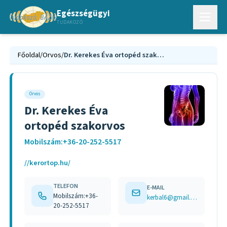
Egészségügyi
TUDAKOZÓ
Főoldal
/
Orvos
/
Dr. Kerekes Éva ortopéd szakorvos
Orvos
Dr. Kerekes Éva
ortopéd szakorvos
Mobilszám:+36-20-252-5517
//kerortop.hu/
TELEFON
E-MAIL
Mobilszám:+36-
kerbal6@gmail.com
20-252-5517