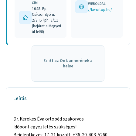
CÍM
WEBOLDAL
1048. Bp.
//kerortop.hu/
Csíksomlyó u.
2/2. B. lph. 3/11
(bejárat a Megyeri
út felől)
Ez itt az Ön bannerének a
helye
Leírás
Dr. Kerekes Éva ortopéd szakorvos
Időpont egyeztetés szükséges!
Bejelentkezés: 17-21 között: +36-20-403-5260