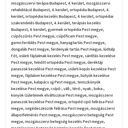
mozgásszervi terápia Budapest, 4. kerület, mozgásszervi
rehabilitáció Budapest, 4. kerület, ortopédia Budapest, 4.
kerület, ortopédiai kezelés Budapest, 4. kerület, ortopédiai
szakrendelés Budapest, 4. kerület, terápiás kezelés
Budapest, 4. kerület, gyermek ortopédia Pest megye,
csípőszűrés Pest megye, csípőficam Pest megye,
gerincferdülés Pest megye, hanyagtartás Pest megye,
dongaláb Pest megye, ferdenyak tartás Pest megye, lúdtalp
Fót, izületi fájdalmak kezelés Pest megye, sántítás kezelése
Pest megye, felnőtt ortopédia Pest megye, deréktáji
panaszok kezelése Pest megye, izületi kopás kezelése Pest
megye, fájdalom kezelése Pest megye, bütyök kezelése
Pest megye, kalapács ujj Pest megye, teniszkönyök
kezelése Pest megye, csípő-, váll-, térd-, nyak-, boka-,
könyök ízületeinek elváltozásai Pest megye, mozgásszervi
panaszok kezelése Pest megye, ortopéd cipő felírása Pest
megye, segédeszközök felírása Pest megye, mozgásszervi
állapotfelmérés Pest megye, mozgásszervi betegség Pest
megye, mozgásszervi betegség kezelés Pest megye,