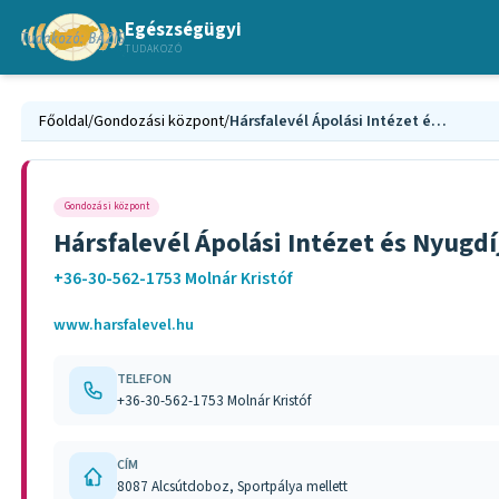
Egészségügyi
TUDAKOZÓ
Főoldal
/
Gondozási központ
/
Hársfalevél Ápolási Intézet és Nyugdíjasház
Gondozási központ
Hársfalevél Ápolási Intézet és Nyugd
+36-30-562-1753 Molnár Kristóf
www.harsfalevel.hu
TELEFON
+36-30-562-1753 Molnár Kristóf
CÍM
8087 Alcsútdoboz, Sportpálya mellett