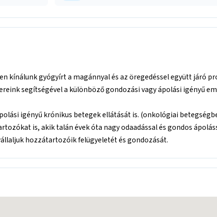
en kínálunk gyógyírt a magánnyal és az öregedéssel együtt járó 
bereink segítségével a különböző gondozási vagy ápolási igényű e
s ápolási igényű krónikus betegek ellátását is. (onkológiai betegs
tozókat is, akik talán évek óta nagy odaadással és gondos ápoláss
vállaljuk hozzátartozóik felügyeletét és gondozását.