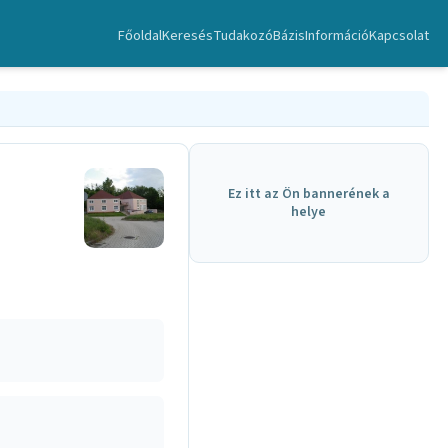
Főoldal
Keresés
TudakozóBázis
Információ
Kapcsolat
Ez itt az Ön bannerének a
helye