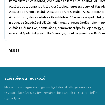
koma ellátás Alcsútdoboz, éber kómás ellátás Alcsútdoboz, ALS be
Alcsútdoboz, demens ellátás Alcsútdoboz, egészségügyi ellátás Al
Alcsútdoboz, koma ellátás Alcsútdoboz, PEG ellátás Alcsútdoboz, 
Alcsútdoboz, idősek ellátása Alcsútdoboz, 24 órás szakápolói felü
megye, egészségügyi ellátás Fejér megye, betegápolás Fejér megy
ellátás Fejér megye, bentlakásos, nem kórházi ápolás Fejér megye
órás szakápolói felügyelet Fejér megye, mentális gondozás Fejér 
← Vissza
Egészségügyi Tudakozó
Magyarország egészségügyi szolgáltatóinak átfogó keresője.
Orvosok, kórházak, gyógyszertárak, fogászatok és szakrendelők
egy helyen.