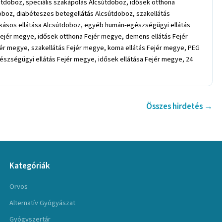
útdoboz, speciális szakápolás Alcsútdoboz, idősek otthona
boz, diabéteszes betegellátás Alcsútdoboz, szakellátás
akásos ellátása Alcsútdoboz, egyéb humán-egészségügyi ellátás
Fejér megye, idősek otthona Fejér megye, demens ellátás Fejér
ér megye, szakellátás Fejér megye, koma ellátás Fejér megye, PEG
szségügyi ellátás Fejér megye, idősek ellátása Fejér megye, 24
Összes hirdetés →
Kategóriák
Orvos
Alternatív Gyógyászat
Gyógyszertár