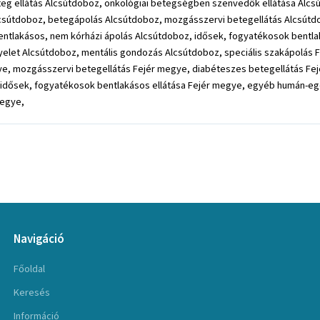
teg ellátás Alcsútdoboz, onkológiai betegségben szenvedők ellátása Alcs
csútdoboz, betegápolás Alcsútdoboz, mozgásszervi betegellátás Alcsútdo
bentlakásos, nem kórházi ápolás Alcsútdoboz, idősek, fogyatékosok bentl
gyelet Alcsútdoboz, mentális gondozás Alcsútdoboz, speciális szakápolás 
e, mozgásszervi betegellátás Fejér megye, diabéteszes betegellátás Fej
, idősek, fogyatékosok bentlakásos ellátása Fejér megye, egyéb humán-egé
megye,
Navigáció
Főoldal
Keresés
Információ