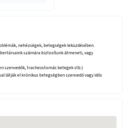
problémák, nehézségek, betegségek leküzdésében.
mbertársaink számára biztosítunk átmeneti, vagy
égben szenvedők, tracheostomás betegek stb.)
al látják el krónikus betegségben szenvedő vagy idős