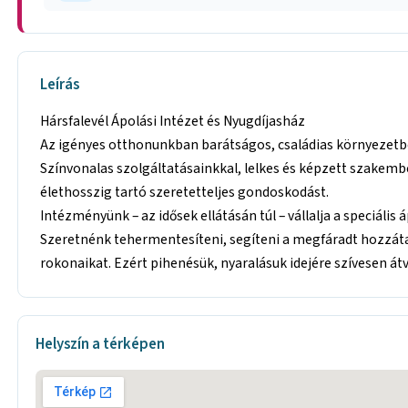
Leírás
Hársfalevél Ápolási Intézet és Nyugdíjasház
Az igényes otthonunkban barátságos, családias környezetb
Színvonalas szolgáltatásainkkal, lelkes és képzett szakem
élethosszig tartó szeretetteljes gondoskodást.
Intézményünk – az idősek ellátásán túl – vállalja a speciáli
Szeretnénk tehermentesíteni, segíteni a megfáradt hozzátar
rokonaikat. Ezért pihenésük, nyaralásuk idejére szívesen át
Helyszín a térképen