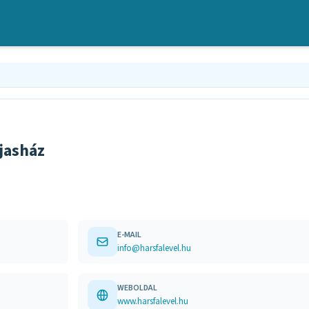
íjasház
E-MAIL
info@harsfalevel.hu
WEBOLDAL
www.harsfalevel.hu