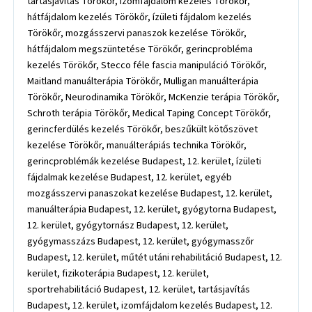
tartásjavítás Törökőr, izomfájdalom kezelés Törökőr,
hátfájdalom kezelés Törökőr, ízületi fájdalom kezelés
Törökőr, mozgásszervi panaszok kezelése Törökőr,
hátfájdalom megszüntetése Törökőr, gerincprobléma
kezelés Törökőr, Stecco féle fascia manipuláció Törökőr,
Maitland manuálterápia Törökőr, Mulligan manuálterápia
Törökőr, Neurodinamika Törökőr, McKenzie terápia Törökőr,
Schroth terápia Törökőr, Medical Taping Concept Törökőr,
gerincferdülés kezelés Törökőr, beszűkült kötőszövet
kezelése Törökőr, manuálterápiás technika Törökőr,
gerincproblémák kezelése Budapest, 12. kerület, ízületi
fájdalmak kezelése Budapest, 12. kerület, egyéb
mozgásszervi panaszokat kezelése Budapest, 12. kerület,
manuálterápia Budapest, 12. kerület, gyógytorna Budapest,
12. kerület, gyógytornász Budapest, 12. kerület,
gyógymasszázs Budapest, 12. kerület, gyógymasszőr
Budapest, 12. kerület, műtét utáni rehabilitáció Budapest, 12.
kerület, fizikoterápia Budapest, 12. kerület,
sportrehabilitáció Budapest, 12. kerület, tartásjavítás
Budapest, 12. kerület, izomfájdalom kezelés Budapest, 12.