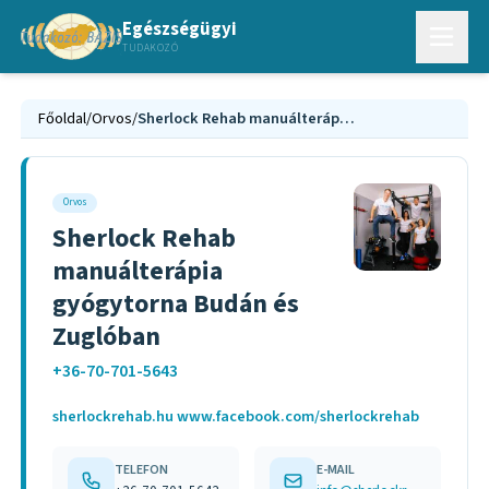
Egészségügyi
TUDAKOZÓ
Főoldal
/
Orvos
/
Sherlock Rehab manuálterápia gyógytorna Budán és Zuglóban
Orvos
Sherlock Rehab
manuálterápia
gyógytorna Budán és
Zuglóban
+36-70-701-5643
sherlockrehab.hu www.facebook.com/sherlockrehab
TELEFON
E-MAIL