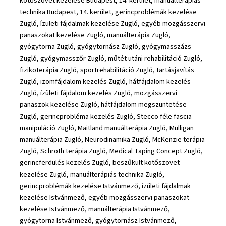
kötőszövet kezelése Budapest, 14. kerület, manuálterápiás
technika Budapest, 14. kerület, gerincproblémák kezelése
Zugló, ízületi fájdalmak kezelése Zugló, egyéb mozgásszervi
panaszokat kezelése Zugló, manuálterápia Zugló,
gyógytorna Zugló, gyógytornász Zugló, gyógymasszázs
Zugló, gyógymasszőr Zugló, műtét utáni rehabilitáció Zugló,
fizikoterápia Zugló, sportrehabilitáció Zugló, tartásjavítás
Zugló, izomfájdalom kezelés Zugló, hátfájdalom kezelés
Zugló, ízületi fájdalom kezelés Zugló, mozgásszervi
panaszok kezelése Zugló, hátfájdalom megszüntetése
Zugló, gerincprobléma kezelés Zugló, Stecco féle fascia
manipuláció Zugló, Maitland manuálterápia Zugló, Mulligan
manuálterápia Zugló, Neurodinamika Zugló, McKenzie terápia
Zugló, Schroth terápia Zugló, Medical Taping Concept Zugló,
gerincferdülés kezelés Zugló, beszűkült kötőszövet
kezelése Zugló, manuálterápiás technika Zugló,
gerincproblémák kezelése Istvánmező, ízületi fájdalmak
kezelése Istvánmező, egyéb mozgásszervi panaszokat
kezelése Istvánmező, manuálterápia Istvánmező,
gyógytorna Istvánmező, gyógytornász Istvánmező,