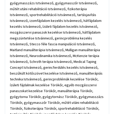
gyógymasszázs Istvánmező, gyógymasszőr Istvánmező,
műtét utáni rehabilitáció Istvánmező, fizikoterápia
Istvánmező, sportrehabilitáció Istvánmező, tartásjavítás
Istvánmező, izomfájdalom kezelés Istvánmező, hátfájdalom
kezelés Istvánmező, ízületi fájdalom kezelés Istvánmező,
mozgásszervi panaszok kezelése Istvánmező, hátfájdalom
megszüntetése Istvánmező, gerincprobléma kezelés
Istvánmező, Stecco féle fascia manipuláció Istvánmező,
Maitland manuálterápia Istvánmező, Mulligan manuálterápia
Istvánmező, Neurodinamika Istvánmező, McKenzie terápia
Istvánmező, Schroth terápia Istvánmező, Medical Taping
Concept Istvánmező, gerincferdülés kezelés Istvánmező,
beszűkült kötőszövet kezelése Istvánmező, manuálterápiás
technika Istvánmező, gerincproblémák kezelése Törökőr,
ízületi fájdalmak kezelése Törökőr, egyéb mozgásszervi
panaszokat kezelése Törökőr, manuálterápia Törökőr,
gyógytorna Törökőr, gyógytornász Törökőr, gyógymasszázs
Törökőr, gyógymasszőr Törökőr, műtét utáni rehabilitáció
Törökőr, fizikoterápia Törökőr, sportrehabilitáció Törökőr,