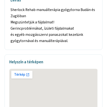
Leírás
Sherlock Rehab manuálterápia gyógytorna Budán és
Zuglóban
Megszüntetjük a fájdalmat!
Gerincproblémákat, ízületi fájdalmakat
és egyéb mozgásszervi panaszokat kezelünk
gyógytornával és manuálterápiával.
Helyszín a térképen