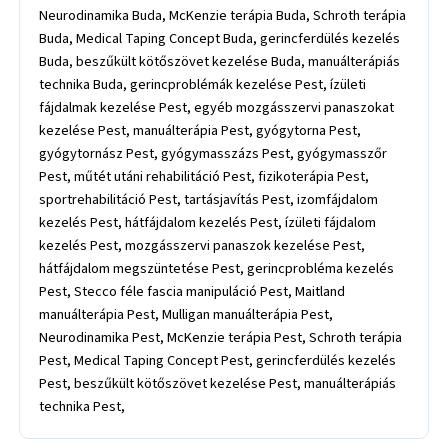
Neurodinamika Buda, McKenzie terápia Buda, Schroth terápia
Buda, Medical Taping Concept Buda, gerincferdülés kezelés
Buda, beszűkült kötőszövet kezelése Buda, manuálterápiás
technika Buda, gerincproblémák kezelése Pest, ízületi
fájdalmak kezelése Pest, egyéb mozgásszervi panaszokat
kezelése Pest, manuálterápia Pest, gyógytorna Pest,
gyógytornász Pest, gyógymasszázs Pest, gyógymasszőr
Pest, műtét utáni rehabilitáció Pest, fizikoterápia Pest,
sportrehabilitáció Pest, tartásjavítás Pest, izomfájdalom
kezelés Pest, hátfájdalom kezelés Pest, ízületi fájdalom
kezelés Pest, mozgásszervi panaszok kezelése Pest,
hátfájdalom megszüntetése Pest, gerincprobléma kezelés
Pest, Stecco féle fascia manipuláció Pest, Maitland
manuálterápia Pest, Mulligan manuálterápia Pest,
Neurodinamika Pest, McKenzie terápia Pest, Schroth terápia
Pest, Medical Taping Concept Pest, gerincferdülés kezelés
Pest, beszűkült kötőszövet kezelése Pest, manuálterápiás
technika Pest,