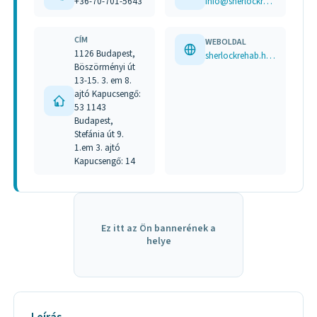
+36-70-701-5643
info@sherlockrehab.hu
CÍM
WEBOLDAL
1126 Budapest,
sherlockrehab.hu www.facebook.com/sherlockrehab
Böszörményi út
13-15. 3. em 8.
ajtó Kapucsengő:
53 1143
Budapest,
Stefánia út 9.
1.em 3. ajtó
Kapucsengő: 14
Ez itt az Ön bannerének a
helye