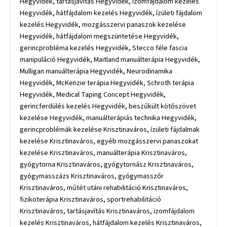
Hegyvidék, tartásjavítás Hegyvidék, izomfájdalom kezelés
Hegyvidék, hátfájdalom kezelés Hegyvidék, ízületi fájdalom
kezelés Hegyvidék, mozgásszervi panaszok kezelése
Hegyvidék, hátfájdalom megszüntetése Hegyvidék,
gerincprobléma kezelés Hegyvidék, Stecco féle fascia
manipuláció Hegyvidék, Maitland manuálterápia Hegyvidék,
Mulligan manuálterápia Hegyvidék, Neurodinamika
Hegyvidék, McKenzie terápia Hegyvidék, Schroth terápia
Hegyvidék, Medical Taping Concept Hegyvidék,
gerincferdülés kezelés Hegyvidék, beszűkült kötőszövet
kezelése Hegyvidék, manuálterápiás technika Hegyvidék,
gerincproblémák kezelése Krisztinaváros, ízületi fájdalmak
kezelése Krisztinaváros, egyéb mozgásszervi panaszokat
kezelése Krisztinaváros, manuálterápia Krisztinaváros,
gyógytorna Krisztinaváros, gyógytornász Krisztinaváros,
gyógymasszázs Krisztinaváros, gyógymasszőr
Krisztinaváros, műtét utáni rehabilitáció Krisztinaváros,
fizikoterápia Krisztinaváros, sportrehabilitáció
Krisztinaváros, tartásjavítás Krisztinaváros, izomfájdalom
kezelés Krisztinaváros, hátfájdalom kezelés Krisztinaváros,