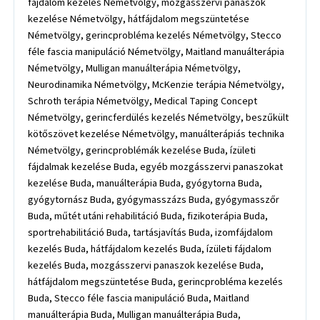
fájdalom kezelés Németvölgy, mozgásszervi panaszok
kezelése Németvölgy, hátfájdalom megszüntetése
Németvölgy, gerincprobléma kezelés Németvölgy, Stecco
féle fascia manipuláció Németvölgy, Maitland manuálterápia
Németvölgy, Mulligan manuálterápia Németvölgy,
Neurodinamika Németvölgy, McKenzie terápia Németvölgy,
Schroth terápia Németvölgy, Medical Taping Concept
Németvölgy, gerincferdülés kezelés Németvölgy, beszűkült
kötőszövet kezelése Németvölgy, manuálterápiás technika
Németvölgy, gerincproblémák kezelése Buda, ízületi
fájdalmak kezelése Buda, egyéb mozgásszervi panaszokat
kezelése Buda, manuálterápia Buda, gyógytorna Buda,
gyógytornász Buda, gyógymasszázs Buda, gyógymasszőr
Buda, műtét utáni rehabilitáció Buda, fizikoterápia Buda,
sportrehabilitáció Buda, tartásjavítás Buda, izomfájdalom
kezelés Buda, hátfájdalom kezelés Buda, ízületi fájdalom
kezelés Buda, mozgásszervi panaszok kezelése Buda,
hátfájdalom megszüntetése Buda, gerincprobléma kezelés
Buda, Stecco féle fascia manipuláció Buda, Maitland
manuálterápia Buda, Mulligan manuálterápia Buda,