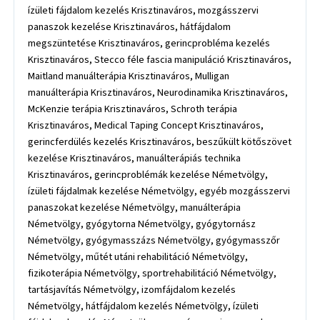
ízületi fájdalom kezelés Krisztinaváros, mozgásszervi
panaszok kezelése Krisztinaváros, hátfájdalom
megszüntetése Krisztinaváros, gerincprobléma kezelés
Krisztinaváros, Stecco féle fascia manipuláció Krisztinaváros,
Maitland manuálterápia Krisztinaváros, Mulligan
manuálterápia Krisztinaváros, Neurodinamika Krisztinaváros,
McKenzie terápia Krisztinaváros, Schroth terápia
Krisztinaváros, Medical Taping Concept Krisztinaváros,
gerincferdülés kezelés Krisztinaváros, beszűkült kötőszövet
kezelése Krisztinaváros, manuálterápiás technika
Krisztinaváros, gerincproblémák kezelése Németvölgy,
ízületi fájdalmak kezelése Németvölgy, egyéb mozgásszervi
panaszokat kezelése Németvölgy, manuálterápia
Németvölgy, gyógytorna Németvölgy, gyógytornász
Németvölgy, gyógymasszázs Németvölgy, gyógymasszőr
Németvölgy, műtét utáni rehabilitáció Németvölgy,
fizikoterápia Németvölgy, sportrehabilitáció Németvölgy,
tartásjavítás Németvölgy, izomfájdalom kezelés
Németvölgy, hátfájdalom kezelés Németvölgy, ízületi