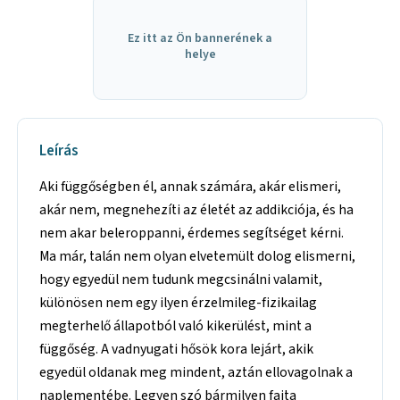
Ez itt az Ön bannerének a
helye
Leírás
Aki függőségben él, annak számára, akár elismeri,
akár nem, megnehezíti az életét az addikciója, és ha
nem akar beleroppanni, érdemes segítséget kérni.
Ma már, talán nem olyan elvetemült dolog elismerni,
hogy egyedül nem tudunk megcsinálni valamit,
különösen nem egy ilyen érzelmileg-fizikailag
megterhelő állapotból való kikerülést, mint a
függőség. A vadnyugati hősök kora lejárt, akik
egyedül oldanak meg mindent, aztán ellovagolnak a
naplementébe. Legyen szó bármilyen fajta