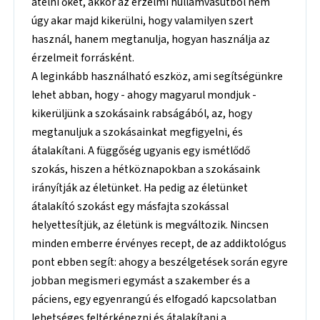
átélni őket, akkor az érzelmi hullámvasútból nem
úgy akar majd kikerülni, hogy valamilyen szert
használ, hanem megtanulja, hogyan használja az
érzelmeit forrásként.
A leginkább használható eszköz, ami segítségünkre
lehet abban, hogy - ahogy magyarul mondjuk -
kikerüljünk a szokásaink rabságából, az, hogy
megtanuljuk a szokásainkat megfigyelni, és
átalakítani. A függőség ugyanis egy ismétlődő
szokás, hiszen a hétköznapokban a szokásaink
irányítják az életünket. Ha pedig az életünket
átalakító szokást egy másfajta szokással
helyettesítjük, az életünk is megváltozik. Nincsen
minden emberre érvényes recept, de az addiktológus
pont ebben segít: ahogy a beszélgetések során egyre
jobban megismeri egymást a szakember és a
páciens, egy egyenrangú és elfogadó kapcsolatban
lehetséges feltérképezni és átalakítani a