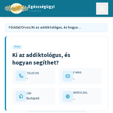
Egészségügyi
TUDAKOZÓ
Főoldal
/
Orvos
/
Ki az addiktológus, és hogyan segíthet?
Orvos
Ki az addiktológus, és
hogyan segíthet?
E-MAIL
TELEFON
–
–
WEBOLDAL
CÍM
Budapest
–