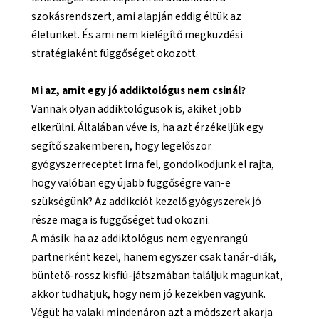
szokásrendszert, ami alapján eddig éltük az
életünket. És ami nem kielégítő megküzdési
stratégiaként függőséget okozott.
Mi az, amit egy jó addiktológus nem csinál?
Vannak olyan addiktológusok is, akiket jobb
elkerülni. Általában véve is, ha azt érzékeljük egy
segítő szakemberen, hogy legelőször
gyógyszerreceptet írna fel, gondolkodjunk el rajta,
hogy valóban egy újabb függőségre van-e
szükségünk? Az addikciót kezelő gyógyszerek jó
része maga is függőséget tud okozni.
A másik: ha az addiktológus nem egyenrangú
partnerként kezel, hanem egyszer csak tanár-diák,
büntető-rossz kisfiú-játszmában találjuk magunkat,
akkor tudhatjuk, hogy nem jó kezekben vagyunk.
Végül: ha valaki mindenáron azt a módszert akarja