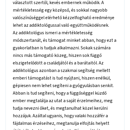
választott szertől, kevés embernek működik. A
mértékletesség egy középső, és sokkal nagyobb
valószínűséggel elérhető kézzelfogható eredménye
lehet az addiktológussal való együttműködésnek.
Az addiktológus ismeri a mértékletesség
módszertanát, és támogat minket abban, hogy ezt a
gyakorlatban is tudjuk alkalmazni. Sokak számára
nincs más támogató közeg, hiszen sok függő
elszigetelődött a családjától és a barátaitól. Az
addiktológus azonban a szakmai segítség mellett
emberi támogatást is tud nyújtani, hiszen enélkül,
gépiesen nem lehet segíteni a gyógyulásban senkit.
Abban is tud segíteni, hogy a függőséggel küzdő
ember megtalálja az utat a saját érzelmeihez, meg
tudja nevezni őket, és megtanulhat közel kerülni
hozzájuk. Azáltal ugyanis, hogy valaki hozzáfér a
fájdalmas érzéseihez, megtanulja elfojtás helyett