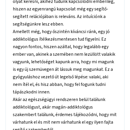
olyat keresni, akihez tudunk kapcsolódni emberileg,
hiszen az egyenrangú kapcsolat még egy segítő-
segített relációjában is releváns. Az intuíciónk a
segítségünkre lesz ebben.
Amellett még, hogy őszintén kíváncsi ránk, egy jó
addiktológus ítélkezésmentesen tud figyelni. Ez
nagyon fontos, hiszen azáltal, hogy legalább egy
ember van, akinek a szemében nem lezüllött valakik
vagyunk, lehetőséget kapunk arra, hogy mi magunk
is egy új szemüvegen át lássuk meg magunkat. Ez a
gyógyuláshoz vezető út legelső lépése: valaki, aki
nem ítél el, és hisz abban, hogy fel fogunk tudni
tápászkodni innen.
Akár az egészségügyi rendszeren belül találunk
addiktológust, akár magán-addiktológus
szakembert találunk, érdemes tájékozódni, hogy mit
várhatunk el és mit nem várhatunk el egy ilyen fajta
segítő szakembertől.