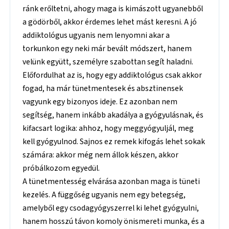
ránk erőltetni, ahogy maga is kimászott ugyanebből
a gödörből, akkor érdemes lehet mást keresni. A jó
addiktológus ugyanis nem lenyomni akar a
torkunkon egy neki már bevált módszert, hanem
velünk együtt, személyre szabottan segít haladni.
Előfordulhat az is, hogy egy addiktológus csak akkor
fogad, ha már tünetmentesek és absztinensek
vagyunk egy bizonyos ideje. Ez azonban nem
segítség, hanem inkább akadálya a gyógyulásnak, és
kifacsart logika: ahhoz, hogy meggyógyuljál, meg
kell gyógyulnod. Sajnos ez remek kifogás lehet sokak
számára: akkor még nem állok készen, akkor
próbálkozom egyedül.
A tünetmentesség elvárása azonban maga is tüneti
kezelés. A függőség ugyanis nem egy betegség,
amelyből egy csodagyógyszerrel ki lehet gyógyulni,
hanem hosszú távon komoly önismereti munka, és a