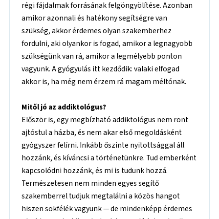
régi fájdalmak forrásának felgöngyölítése. Azonban
amikor azonnali és hatékony segítségre van
szükség, akkor érdemes olyan szakemberhez
fordulni, aki olyankor is fogad, amikor a legnagyobb
szükségünk van rá, amikor a legmélyebb ponton
vagyunk. A gyógyulás itt kezdődik: valaki elfogad
akkor is, ha még nem érzem rá magam méltónak.
Mitől jó az addiktológus?
Először is, egy megbízható addiktológus nem ront
ajtóstul a házba, és nem akar első megoldásként
gyógyszer felírni. Inkább őszinte nyitottsággal áll
hozzánk, és kíváncsi a történetünkre. Tud emberként
kapcsolódni hozzánk, és mi is tudunk hozzá.
Természetesen nem minden egyes segítő
szakemberrel tudjuk megtalálni a közös hangot
hiszen sokfélék vagyunk — de mindenképp érdemes