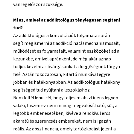
van legelőször szüksége.
Mi az, amivel az addiktológus ténylegesen segíteni
tud?
Az addiktológus a konzultációk folyamata során
segít megismerni az addikció hatásmechanizmusait,
működését és folyamatait, valamint eszközöket ad a
kezünkbe, amivel apránként, de még akár aznap
tudjuk kezelni a sóvárgásunkat a függőségünk tárgya
felé. Aztán fokozatosan, kitartó munkával egyre
jobban és hatékonyabban. Az addiktológus hatékony
segítséged tud nyújtani a leszokáshoz.
Nem feltétlenül cél, hogy teljesen absztinens legyen
valaki, hiszen ez nem mindig megvalósítható, sőt, a
legtöbb ember esetében, kivéve a rendkívül erős
akaratú és szerencsés embereket, nem is igazán
reális. Az absztinencia, amely tartózkodást jelent a