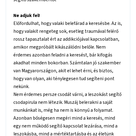
Ne adjuk fel!
Előfordulhat, hogy valaki belefárad a keresésbe. Az is,
hogy valakit rengeteg sok, esetleg traumával felérő
rossz tapasztalat ért az addikciójával kapcsolatban,
amikor megpróbált kikászálódni belőle. Nem
érdemes azonban feladni a keresést, bár kifogás
akadhat minden bokorban. Számtalan jó szakember
van Magyarországon, akit el lehet érni, és biztos,
hogy van olyan, aki ténylegesen tud segíteni pont
nekünk.
Nem érdemes persze csodát várni, a leszokást segítő
csodapirula nem létezik. Muszáj belerakni a saját
munkánkat is, még ha nem is könnyű a folyamat.
Azonban bőségesen megéri mind a keresés, mind
egy nem működő segítő kapcsolat lezárása, mind a
leszokásba, mind a mértéktartásba és az életünk