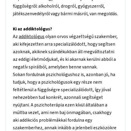
függőségről: alkoholról, drogról, gyógyszerről,
játékszenvedélyről vagy bármi másról, van megoldás.
Ki az addiktológus?
Az
addiktológus
olyan orvos végzettségű szakember,
aki kifejezetten arra specializálódott, hogy segítsen
azoknak, akiknek szándékukban áll megváltoztatni
az eddigi életmódjukat, és ki akarnak kerülni abból a
negatív spirálból, amelyben benne vannak.
Sokan fordulnak pszichológushoz is, azonban jó, ha
tudjuk, hogy a pszichológusok egy része nem
feltétlenül a függőségre specializálódott, így jóval
nehezebben tud konkrét, azonnali segítséget
nyújtani. A pszichoterápia ezen kívül általában a
múltba vezet, ami nem baj önmagában, csakhogy
aki addikciós problémákkal fordulna egy
szakemberhez, annak inkább a jelenbeli eszközökre