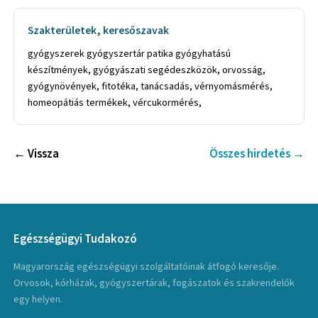
Szakterületek, keresőszavak
gyógyszerek gyógyszertár patika gyógyhatású
készítmények, gyógyászati segédeszközök, orvosság,
gyógynövények, fitotéka, tanácsadás, vérnyomásmérés,
homeopátiás termékek, vércukormérés,
← Vissza
Összes hirdetés →
Egészségügyi Tudakozó
Magyarország egészségügyi szolgáltatóinak átfogó keresője.
Orvosok, kórházak, gyógyszertárak, fogászatok és szakrendelők
egy helyen.