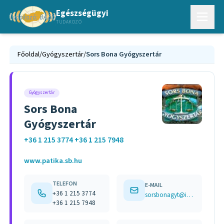
Egészségügyi
TUDAKOZÓ
Főoldal
/
Gyógyszertár
/
Sors Bona Gyógyszertár
Gyógyszertár
Sors Bona
Gyógyszertár
+36 1 215 3774 +36 1 215 7948
www.patika.sb.hu
TELEFON
E-MAIL
+36 1 215 3774
sorsbonagyt@invitel.hu
+36 1 215 7948