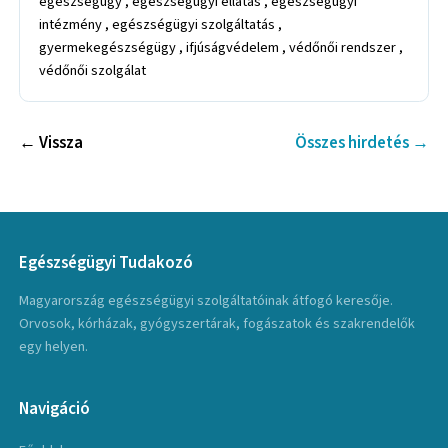
egészségügy , egészségügyi ellátás , egészségügyi
intézmény , egészségügyi szolgáltatás ,
gyermekegészségügy , ifjúságvédelem , védőnői rendszer ,
védőnői szolgálat
← Vissza
Összes hirdetés →
Egészségügyi Tudakozó
Magyarország egészségügyi szolgáltatóinak átfogó keresője.
Orvosok, kórházak, gyógyszertárak, fogászatok és szakrendelők
egy helyen.
Navigáció