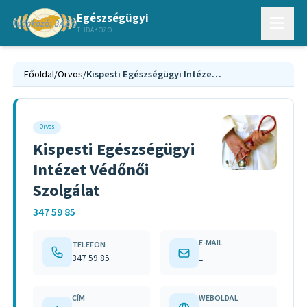
Egészségügyi
TUDAKOZÓ
Főoldal
/
Orvos
/
Kispesti Egészségügyi Intézet Védőnői Szolgálat
Orvos
Kispesti Egészségügyi
Intézet Védőnői
Szolgálat
347 59 85
E-MAIL
TELEFON
347 59 85
–
CÍM
WEBOLDAL