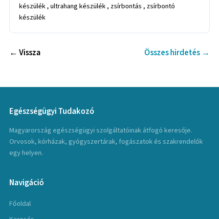
készülék , ultrahang készülék , zsírbontás , zsírbontó
készülék
← Vissza
Összes hirdetés →
Egészségügyi Tudakozó
Magyarország egészségügyi szolgáltatóinak átfogó keresője.
Orvosok, kórházak, gyógyszertárak, fogászatok és szakrendelők
egy helyen.
Navigáció
Főoldal