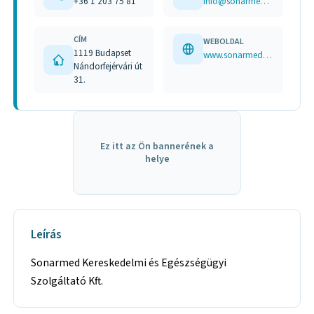
+36 1 203 75 81
info@sonarmed.hu
CÍM
WEBOLDAL
1119 Budapset
www.sonarmed.hu
Nándorfejérvári út
31.
Ez itt az Ön bannerének a
helye
Leírás
Sonarmed Kereskedelmi és Egészségügyi
Szolgáltató Kft.