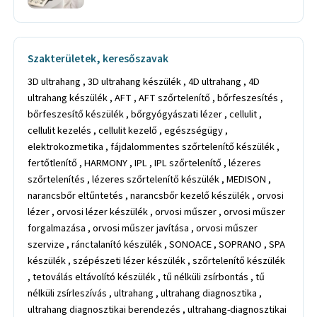
Szakterületek, keresőszavak
3D ultrahang , 3D ultrahang készülék , 4D ultrahang , 4D
ultrahang készülék , AFT , AFT szőrtelenítő , bőrfeszesítés ,
bőrfeszesítő készülék , bőrgyógyászati lézer , cellulit ,
cellulit kezelés , cellulit kezelő , egészségügy ,
elektrokozmetika , fájdalommentes szőrtelenítő készülék ,
fertőtlenítő , HARMONY , IPL , IPL szőrtelenítő , lézeres
szőrtelenítés , lézeres szőrtelenítő készülék , MEDISON ,
narancsbőr eltűntetés , narancsbőr kezelő készülék , orvosi
lézer , orvosi lézer készülék , orvosi műszer , orvosi műszer
forgalmazása , orvosi műszer javítása , orvosi műszer
szervize , ránctalanító készülék , SONOACE , SOPRANO , SPA
készülék , szépészeti lézer készülék , szőrtelenítő készülék
, tetoválás eltávolító készülék , tű nélküli zsírbontás , tű
nélküli zsírleszívás , ultrahang , ultrahang diagnosztika ,
ultrahang diagnosztikai berendezés , ultrahang-diagnosztikai