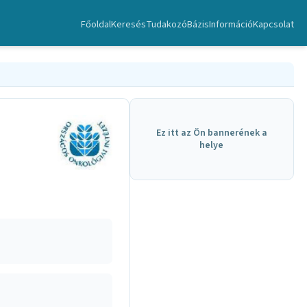
Főoldal
Keresés
TudakozóBázis
Információ
Kapcsolat
Ez itt az Ön bannerének a
helye