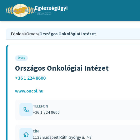
Egészségügyi
TUDAKOZÓ
Főoldal
/
Orvos
/
Országos Onkológiai Intézet
Orvos
Országos Onkológiai Intézet
+36 1 224 8600
www.oncol.hu
TELEFON
+36 1 224 8600
CÍM
1122 Budapest Ráth György u. 7-9.