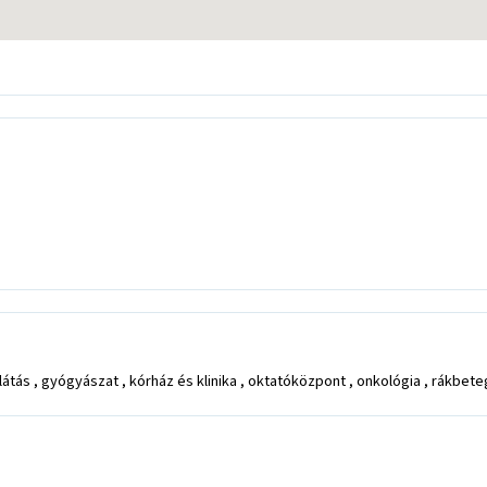
átás , gyógyászat , kórház és klinika , oktatóközpont , onkológia , rákb