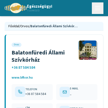
Egészségügyi
TUDAKOZÓ
Főoldal
/
Orvos
/
Balatonfüredi Állami Szívkórház
Orvos
Balatonfüredi Állami
Szívkórház
+36 87 584 584
www.bfkor.hu
E-MAIL
TELEFON
+36 87 584 584
–
CÍM