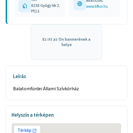
WEBOLDAL
8230 Gyógy tér 2.
www.bfkor.hu
Pf.13.
Ez itt az Ön bannerének a
helye
Leírás
Balatomfürdei Állami Szívkórház
Helyszín a térképen