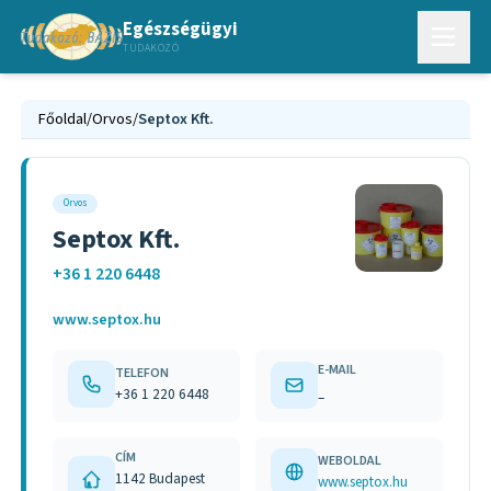
Egészségügyi
TUDAKOZÓ
Főoldal
/
Orvos
/
Septox Kft.
Orvos
Septox Kft.
+36 1 220 6448
www.septox.hu
E-MAIL
TELEFON
+36 1 220 6448
–
CÍM
WEBOLDAL
1142 Budapest
www.septox.hu