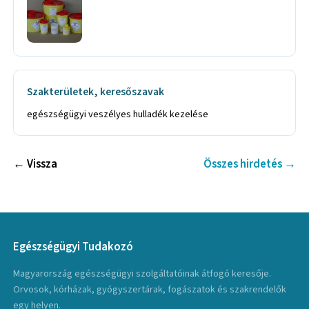
Szakterületek, keresőszavak
egészségügyi veszélyes hulladék kezelése
← Vissza
Összes hirdetés →
Egészségügyi Tudakozó
Magyarország egészségügyi szolgáltatóinak átfogó keresője.
Orvosok, kórházak, gyógyszertárak, fogászatok és szakrendelők
egy helyen.