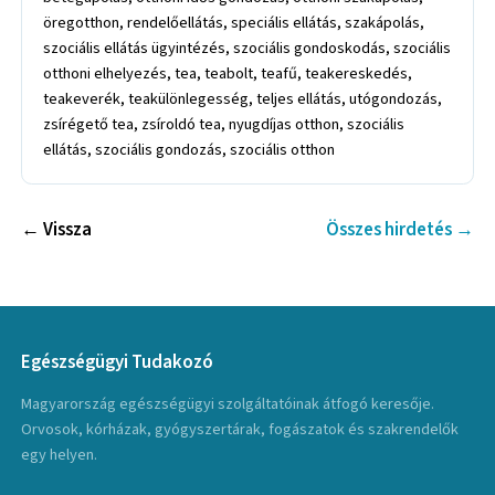
öregotthon, rendelőellátás, speciális ellátás, szakápolás,
szociális ellátás ügyintézés, szociális gondoskodás, szociális
otthoni elhelyezés, tea, teabolt, teafű, teakereskedés,
teakeverék, teakülönlegesség, teljes ellátás, utógondozás,
zsírégető tea, zsíroldó tea, nyugdíjas otthon, szociális
ellátás, szociális gondozás, szociális otthon
← Vissza
Összes hirdetés →
Egészségügyi Tudakozó
Magyarország egészségügyi szolgáltatóinak átfogó keresője.
Orvosok, kórházak, gyógyszertárak, fogászatok és szakrendelők
egy helyen.