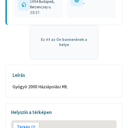
1094 Budapest,
–
Berzenczey u.
23/27.
Ez itt az Ön bannerének a
helye
Leírás
Gyógyír 2000 Háziápolási Kft.
Helyszín a térképen