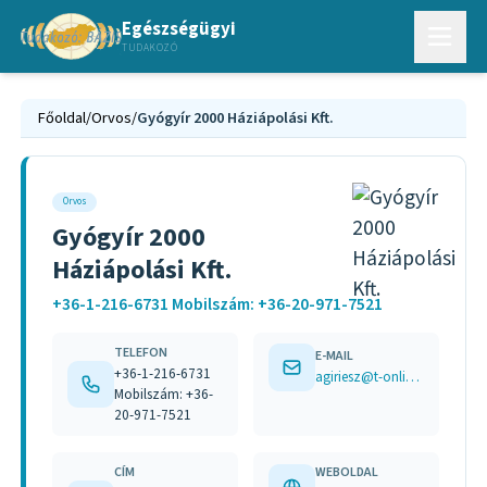
Egészségügyi
TUDAKOZÓ
Főoldal
/
Orvos
/
Gyógyír 2000 Háziápolási Kft.
Orvos
Gyógyír 2000
Háziápolási Kft.
+36-1-216-6731 Mobilszám: +36-20-971-7521
TELEFON
E-MAIL
+36-1-216-6731
agiriesz@t-online.hu
Mobilszám: +36-
20-971-7521
CÍM
WEBOLDAL