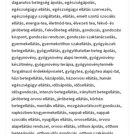
daganatos betegség ápolás, egészségápolás,
egészségügyi ellátás, egészségügyi ellátás szervezés,
egészségügyi szolgáltatás, ellátás, emelt szintű szociális
ellátás, energia-tea, életmód-tea, élvezeti tea, fekvő- és
járóbeteg-ellátás, Fekvőbeteg-ellátás, gondozás, gondozási
központ, gondozási rendszer, gondozási szaktanácsadás,
gyermekellátás, gyermekotthon szakellátás, gyógyászati
betegellátás, gyógyellátás, gyógyíthatatlan beteg ápolás,
gyógynövény, gyógynövény alapú termék, gyógynövény-
készítmény, gyógynövény-terápia, gyógynövénytermék-
forgalmazó érdekképviselet, gyógytea, gyógytea alapú ital,
házi betegellátás, háziápolás, háziorvosi ellátás, humán
egészségügyi ellátás, idősápolás, idősellátás,
idősgondozás, intenzív betegellátás, irányított betegellátás,
járóbeteg orvosi ellátás, járóbeteg-ellátás, kórházi
betegellátás, mentális ellátás, mozgáskorlátozott gondozás,
napközbeni kisgyermekellátás, nappali ellátás, nappali
szociális ellátás, nyugdíjas ellátás, orvosellátás, orvosi
alapellátási rendszer, orvosi ellátás, otthoni ápolás, otthoni
betegápolás, otthoni idős gondozás, otthoni szakápolás,