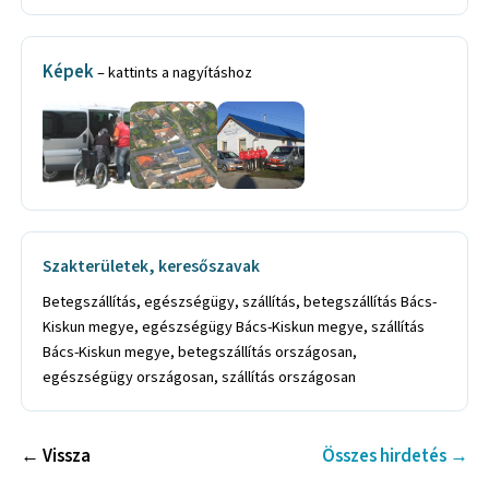
Képek
– kattints a nagyításhoz
Szakterületek, keresőszavak
Betegszállítás, egészségügy, szállítás, betegszállítás Bács-
Kiskun megye, egészségügy Bács-Kiskun megye, szállítás
Bács-Kiskun megye, betegszállítás országosan,
egészségügy országosan, szállítás országosan
← Vissza
Összes hirdetés →