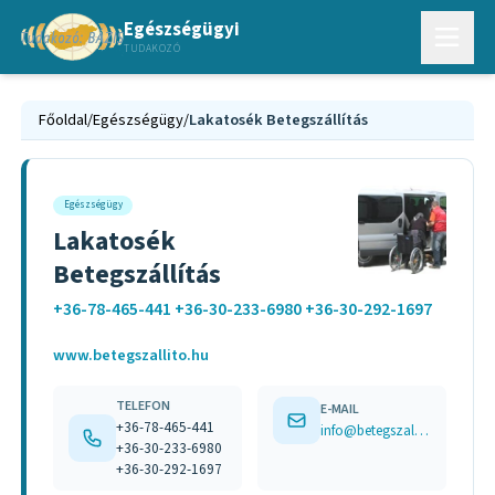
Egészségügyi
TUDAKOZÓ
Főoldal
/
Egészségügy
/
Lakatosék Betegszállítás
Egészségügy
Lakatosék
Betegszállítás
+36-78-465-441 +36-30-233-6980 +36-30-292-1697
www.betegszallito.hu
TELEFON
E-MAIL
+36-78-465-441
info@betegszallito.hu
+36-30-233-6980
+36-30-292-1697