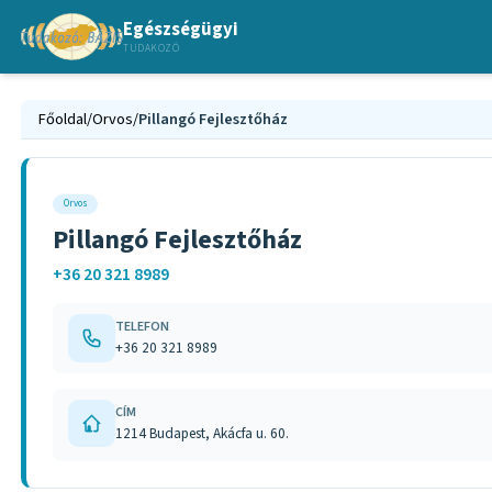
Egészségügyi
TUDAKOZÓ
Főoldal
/
Orvos
/
Pillangó Fejlesztőház
Orvos
Pillangó Fejlesztőház
+36 20 321 8989
TELEFON
+36 20 321 8989
CÍM
1214 Budapest, Akácfa u. 60.