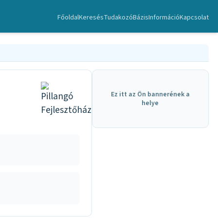
Főoldal
Keresés
TudakozóBázis
Információ
Kapcsolat
Ez itt az Ön bannerének a
helye