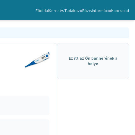
Főoldal
Keresés
TudakozóBázis
Információ
Kapcsolat
Ez itt az Ön bannerének a
helye