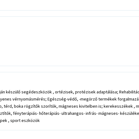
án készülő segédeszközök , ortézisek, protézisek adaptálása; Rehabilit
ngyenes vérnyomásmérés; Egészség-védő, -megörző termékek forgalmazása.O
mb, térd, boka rögzítők szorítók, mágneses kivitelben is; kerekesszékek ,
ztítók, fényterápiás- hőterápiás- ultrahangos- infrás- mágneses- készül
épek , sport eszközök