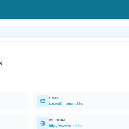
k
E-MAIL
korzet@monornet.hu
WEBOLDAL
http://www.korzet.hu