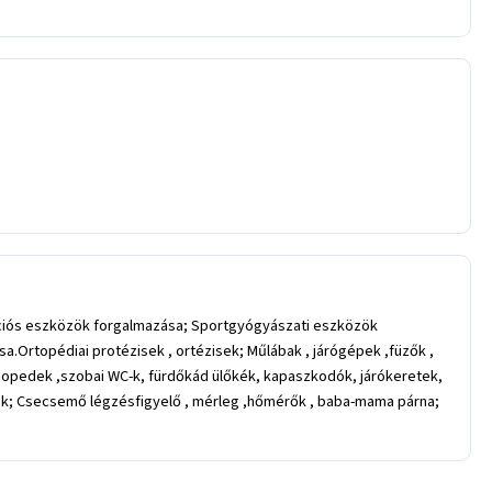
ációs eszközök forgalmazása; Sportgyógyászati eszközök
rtopédiai protézisek , ortézisek; Műlábak , járógépek ,füzők ,
 mopedek ,szobai WC-k, fürdőkád ülőkék, kapaszkodók, járókeretek,
ékek; Csecsemő légzésfigyelő , mérleg ,hőmérők , baba-mama párna;