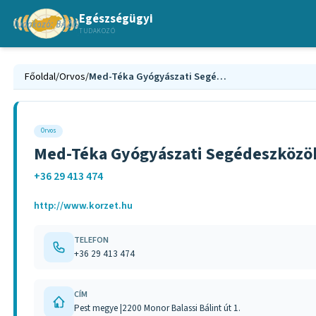
Egészségügyi
TUDAKOZÓ
Főoldal
/
Orvos
/
Med-Téka Gyógyászati Segédeszközök
Orvos
Med-Téka Gyógyászati Segédeszközö
+36 29 413 474
http://www.korzet.hu
TELEFON
+36 29 413 474
CÍM
Pest megye |2200 Monor Balassi Bálint út 1.