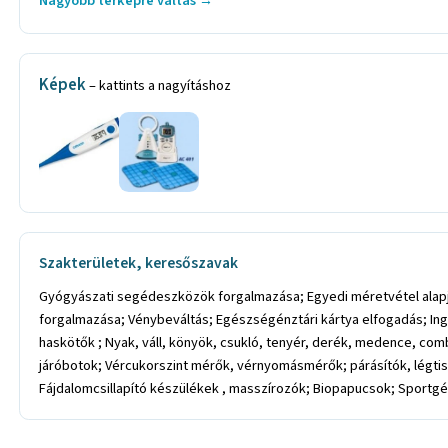
Nagyobb térképre váltás →
Képek
– kattints a nagyításhoz
Szakterületek, keresőszavak
Gyógyászati segédeszközök forgalmazása; Egyedi méretvétel alapj
forgalmazása; Vénybeváltás; Egészségénztári kártya elfogadás; I
haskötők ; Nyak, váll, könyök, csukló, tenyér, derék, medence, co
járóbotok; Vércukorszint mérők, vérnyomásmérők; párásítók, légtis
Fájdalomcsillapító készülékek , masszírozók; Biopapucsok; Sportg