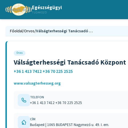
Egészségügyi
TUDAKOZÓ
Főoldal
/
Orvos
/
Válságterhességi Tanácsadó Központ
Orvos
Válságterhességi Tanácsadó Központ
+36 1 413 7412 +36 70 225 2525
www.valsagterhesseg.org
TELEFON
+36 1 413 7412 +36 70 225 2525
CÍM
Budapest | 1065 BUDAPEST Nagymező u. 49. I. em.