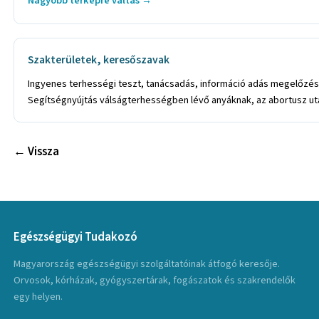
Nagyobb térképre váltás →
Szakterületek, keresőszavak
Ingyenes terhességi teszt, tanácsadás, információ adás megelőzésr
Segítségnyújtás válságterhességben lévő anyáknak, az abortusz után
← Vissza
Egészségügyi Tudakozó
Magyarország egészségügyi szolgáltatóinak átfogó keresője.
Orvosok, kórházak, gyógyszertárak, fogászatok és szakrendelők
egy helyen.