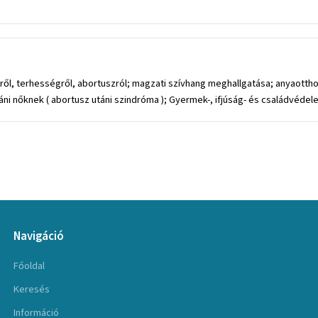
ől, terhességről, abortuszról; magzati szívhang meghallgatása; anyaotthon
i nőknek ( abortusz utáni szindróma ); Gyermek-, ifjúság- és családvédelem
Navigáció
Főoldal
Keresés
Információ