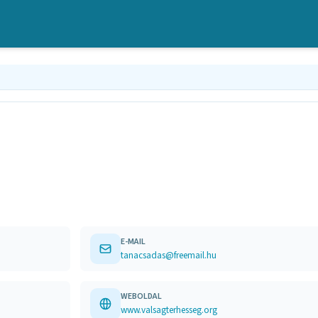
E-MAIL
tanacsadas@freemail.hu
WEBOLDAL
www.valsagterhesseg.org