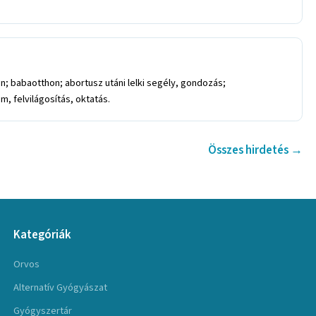
; babaotthon; abortusz utáni lelki segély, gondozás;
, felvilágosítás, oktatás.
Összes hirdetés →
Kategóriák
Orvos
Alternatív Gyógyászat
Gyógyszertár