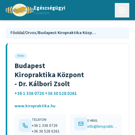
Egészségügyi
TUDAKOZÓ
Főoldal
/
Orvos
/
Budapest Kiropraktika Központ - Dr. Kálbori Zsolt
Orvos
Budapest
Kiropraktika Központ
- Dr. Kálbori Zsolt
+36 1 336 0720 +36 30 528 0261
www.kiropraktika.hu
TELEFON
E-MAIL
+36 1 336 0720
info@kiropraktika.hu
+36 30 528 0261