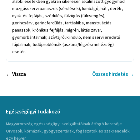
alábbi esetekben gyakran sikeresen alkalmazott gyógymód:
mozgásszervi panaszok (sérülések), lumbágó, hát-, derék-,
nyak- és fejfájás, szédülés, fülzúgás (fülcsengés),
gerincsérv, gerincferdülés, tartáshiba, menstruációs
panaszok, krónikus fejfájás, migrén, látás zavar,
gyomorbántalmak; szívtájról kiinduló, nem szervi eredetű
fájdalmak, tüdőproblémák (asztma/légzési nehézség)
esetén.
← Vissza
Összes hirdetés →
Egészségügyi Tudakozó
Magyarország egészségügyi szolgáltatóinak átfogó keresője.
Orvosok, kórházak, gyógyszertárak, fogászatok és szakrendelők
egy helyen.