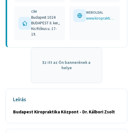
CÍM
WEBOLDAL
Budapest 1024
www.kiropraktika.hu
BUDAPEST II. ker.,
Kis Rókus u. 17-
19.
Ez itt az Ön bannerének a
helye
Leírás
Budapest Kiropraktika Központ - Dr. Kálbori Zsolt