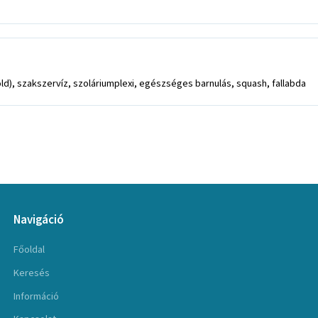
d), szakszervíz, szoláriumplexi, egészséges barnulás, squash, fallabda
Navigáció
Főoldal
Keresés
Információ