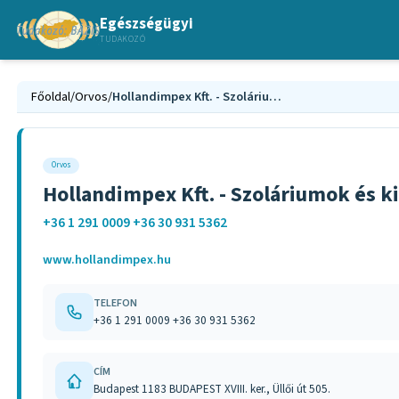
Egészségügyi
TUDAKOZÓ
Főoldal
/
Orvos
/
Hollandimpex Kft. - Szoláriumok és kiegészíítők forgalmazása
Orvos
Hollandimpex Kft. - Szoláriumok és k
+36 1 291 0009 +36 30 931 5362
www.hollandimpex.hu
TELEFON
+36 1 291 0009 +36 30 931 5362
CÍM
Budapest 1183 BUDAPEST XVIII. ker., Üllői út 505.