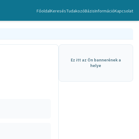
Főoldal
Keresés
TudakozóBázis
Információ
Kapcsolat
Ez itt az Ön bannerének a
helye