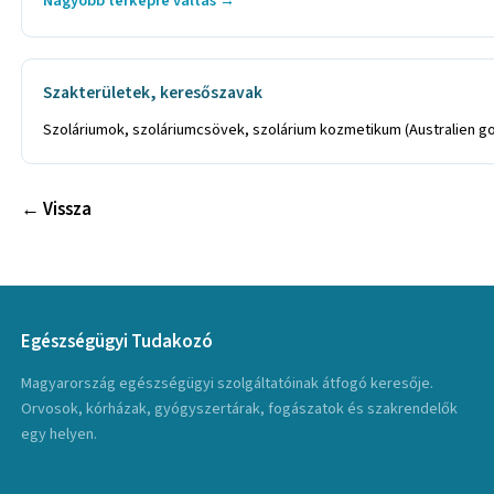
Nagyobb térképre váltás →
Szakterületek, keresőszavak
Szoláriumok, szoláriumcsövek, szolárium kozmetikum (Australien gol
← Vissza
Egészségügyi Tudakozó
Magyarország egészségügyi szolgáltatóinak átfogó keresője.
Orvosok, kórházak, gyógyszertárak, fogászatok és szakrendelők
egy helyen.