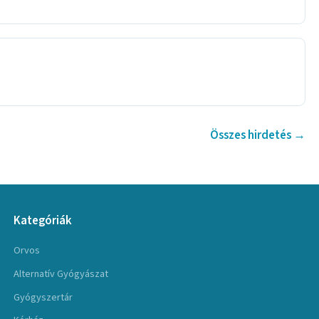
Összes hirdetés →
Kategóriák
Orvos
Alternatív Gyógyászat
Gyógyszertár