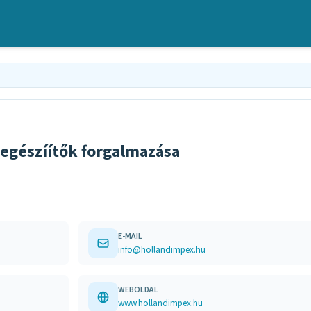
iegészíítők forgalmazása
E-MAIL
info@hollandimpex.hu
WEBOLDAL
www.hollandimpex.hu