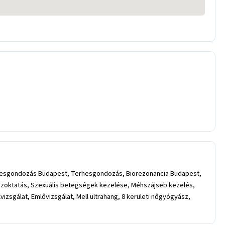
rhesgondozás Budapest, Terhesgondozás, Biorezonancia Budapest,
eszoktatás, Szexuális betegségek kezelése, Méhszájseb kezelés,
sgálat, Emlővizsgálat, Mell ultrahang, 8 kerületi nőgyógyász,