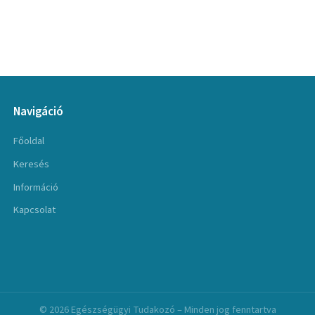
Navigáció
Főoldal
Keresés
Információ
Kapcsolat
© 2026 Egészségügyi Tudakozó – Minden jog fenntartva