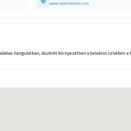
www.calvincentrum.com
ládias hangulatban, diszkrét környezetben a belváros szívében a K