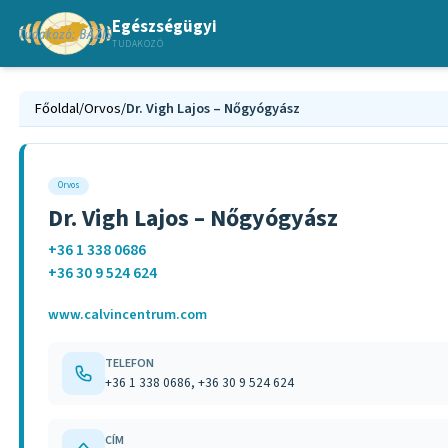
Egészségügyi
TUDAKOZÓ
Főoldal
/
Orvos
/
Dr. Vigh Lajos – Nőgyógyász
Orvos
Dr. Vigh Lajos – Nőgyógyász
+36 1 338 0686
+36 30 9 524 624
www.calvincentrum.com
TELEFON
+36 1 338 0686, +36 30 9 524 624
CÍM