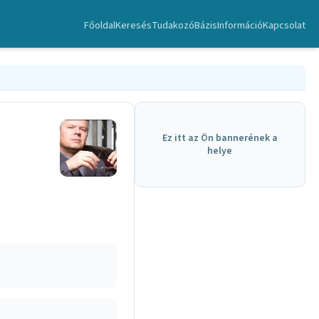
Főoldal
Keresés
TudakozóBázis
Információ
Kapcsolat
Ez itt az Ön bannerének a
helye