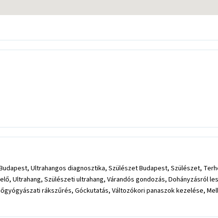
Budapest, Ultrahangos diagnosztika, Szülészet Budapest, Szülészet, Te
lő, Ultrahang, Szülészeti ultrahang, Várandós gondozás, Dohányzásról l
yógyászati rákszűrés, Góckutatás, Változókori panaszok kezelése, Mellviz