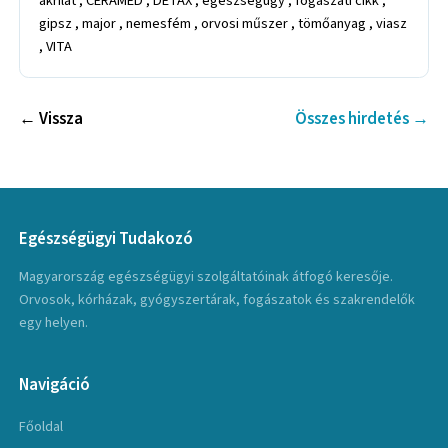
akrilát , CERAMED , DETAX , egészségügy , fogászati cikk ,
gipsz , major , nemesfém , orvosi műszer , tömőanyag , viasz
, VITA
← Vissza
Összes hirdetés →
Egészségügyi Tudakozó
Magyarország egészségügyi szolgáltatóinak átfogó keresője.
Orvosok, kórházak, gyógyszertárak, fogászatok és szakrendelők
egy helyen.
Navigáció
Főoldal