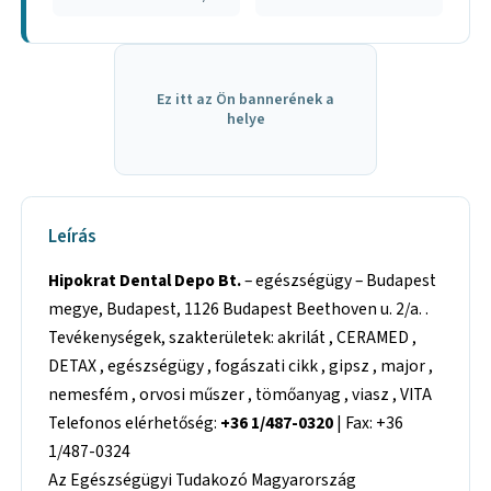
Ez itt az Ön bannerének a
helye
Leírás
Hipokrat Dental Depo Bt.
– egészségügy – Budapest
megye, Budapest, 1126 Budapest Beethoven u. 2/a. .
Tevékenységek, szakterületek: akrilát , CERAMED ,
DETAX , egészségügy , fogászati cikk , gipsz , major ,
nemesfém , orvosi műszer , tömőanyag , viasz , VITA
Telefonos elérhetőség:
+36 1/487-0320
| Fax: +36
1/487-0324
Az Egészségügyi Tudakozó Magyarország