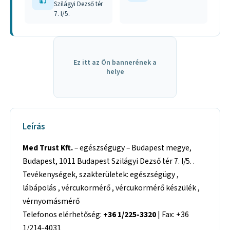
Szilágyi Dezső tér
7. I/5.
Ez itt az Ön bannerének a
helye
Leírás
Med Trust Kft.
– egészségügy – Budapest megye,
Budapest, 1011 Budapest Szilágyi Dezső tér 7. I/5. .
Tevékenységek, szakterületek: egészségügy ,
lábápolás , vércukormérő , vércukormérő készülék ,
vérnyomásmérő
Telefonos elérhetőség:
+36 1/225-3320
| Fax: +36
1/214-4031