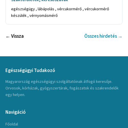
egészségügy , lábápolás , vércukormérő , vércukormérő
készülék , vérnyomásmérő
← Vissza
Összes hirdetés →
Egészségügyi Tudakozó
Magyarország egészségügyi szolgáltatóinak átfogó keresője.
Orvosok, kórházak, gyógyszertárak, fogászatok és szakrendelők
egy helyen.
Navigáció
Főoldal