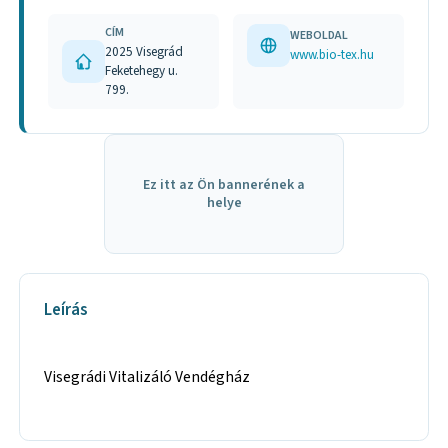
CÍM
WEBOLDAL
2025 Visegrád
www.bio-tex.hu
Feketehegy u.
799.
Ez itt az Ön bannerének a
helye
Leírás
Visegrádi Vitalizáló Vendégház