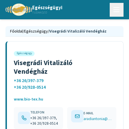
Egészségügyi
TUDAKOZÓ
Főoldal
/
Egészségügy
/
Visegrádi Vitalizáló Vendégház
Egészségügy
Visegrádi Vitalizáló
Vendégház
+36 26/397-379
+36 20/928-0514
www.bio-tex.hu
TELEFON
E-MAIL
+36 26/397-379,
aradiantonia@t-online.hu
+36 20/928-0514