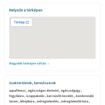
Helyszín a térképen
Nagyobb térképre váltás →
Szakterületek, keresőszavak
aquafitness , egészséges életmód , egészségügy ,
fogyókúra , iszappakolás , karcsúsító kezelés , kondicionáló
terem , léböjtkúra , méregtelenítés , méregtelenítő kúra ,