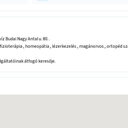
z Budai Nagy Antal u. 80. .
fizioterápia , homeopátia , lézerkezelés , magánorvos , ortopéd s
áltatóinak átfogó keresője.