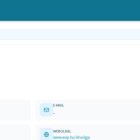
E-MAIL
–
WEBOLDAL
www.evip.hu/drvolgyi