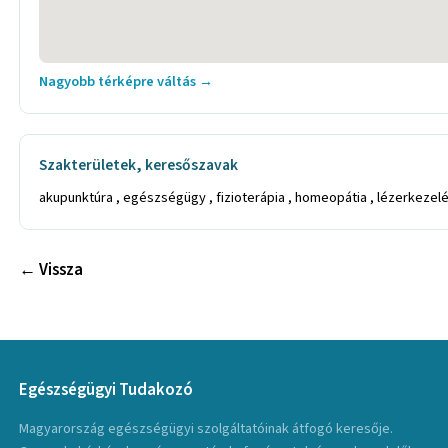
Nagyobb térképre váltás →
Szakterületek, keresőszavak
akupunktúra , egészségügy , fizioterápia , homeopátia , lézerkeze
← Vissza
Egészségügyi Tudakozó
Magyarország egészségügyi szolgáltatóinak átfogó keresője.