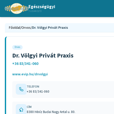
Egészségügyi
TUDAKOZÓ
Főoldal
/
Orvos
/
Dr. Völgyi Privát Praxis
Orvos
Dr. Völgyi Privát Praxis
+36 83/341-060
www.evip.hu/drvolgyi
TELEFON
+36 83/341-060
CÍM
8380 Hévíz Budai Nagy Antal u. 80.