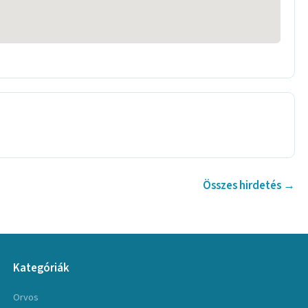
Összes hirdetés →
Kategóriák
Orvos