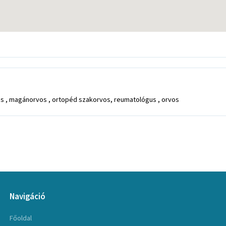
lés , magánorvos , ortopéd szakorvos, reumatológus , orvos
Navigáció
Főoldal