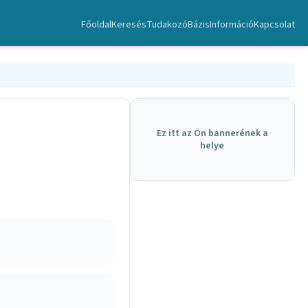
Főoldal
Keresés
TudakozóBázis
Információ
Kapcsolat
Ez itt az Ön bannerének a
helye