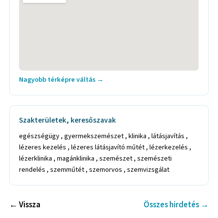
Nagyobb térképre váltás →
Szakterületek, keresőszavak
egészségügy , gyermekszemészet , klinika , látásjavítás ,
lézeres kezelés , lézeres látásjavító műtét , lézerkezelés ,
lézerklinika , magánklinika , szemészet , szemészeti
rendelés , szemműtét , szemorvos , szemvizsgálat
← Vissza
Összes hirdetés →