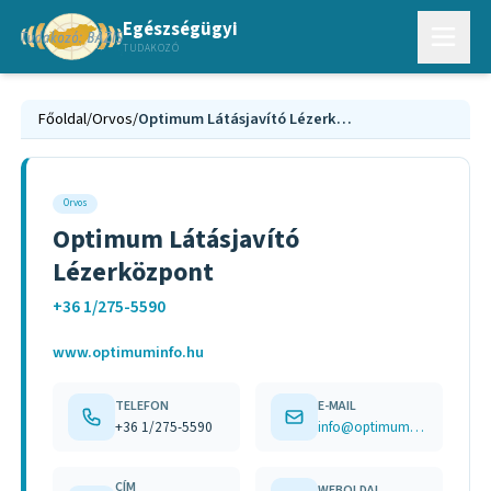
Egészségügyi
TUDAKOZÓ
Főoldal
/
Orvos
/
Optimum Látásjavító Lézerközpont
Orvos
Optimum Látásjavító
Lézerközpont
+36 1/275-5590
www.optimuminfo.hu
TELEFON
E-MAIL
+36 1/275-5590
info@optimuminfo.hu
CÍM
WEBOLDAL