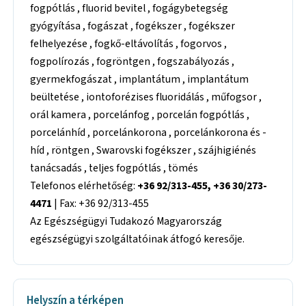
fogpótlás , fluorid bevitel , fogágybetegség
gyógyítása , fogászat , fogékszer , fogékszer
felhelyezése , fogkő-eltávolítás , fogorvos ,
fogpolírozás , fogröntgen , fogszabályozás ,
gyermekfogászat , implantátum , implantátum
beültetése , iontoforézises fluoridálás , műfogsor ,
orál kamera , porcelánfog , porcelán fogpótlás ,
porcelánhíd , porcelánkorona , porcelánkorona és -
híd , röntgen , Swarovski fogékszer , szájhigiénés
tanácsadás , teljes fogpótlás , tömés
Telefonos elérhetőség:
+36 92/313-455, +36 30/273-
4471
| Fax: +36 92/313-455
Az Egészségügyi Tudakozó Magyarország
egészségügyi szolgáltatóinak átfogó keresője.
Helyszín a térképen