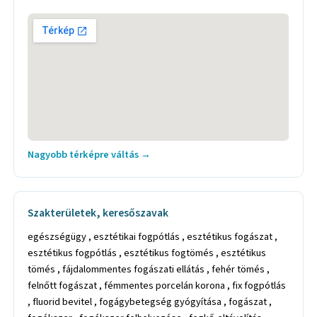
Nagyobb térképre váltás →
Szakterületek, keresőszavak
egészségügy , esztétikai fogpótlás , esztétikus fogászat ,
esztétikus fogpótlás , esztétikus fogtömés , esztétikus
tömés , fájdalommentes fogászati ellátás , fehér tömés ,
felnőtt fogászat , fémmentes porcelán korona , fix fogpótlás
, fluorid bevitel , fogágybetegség gyógyítása , fogászat ,