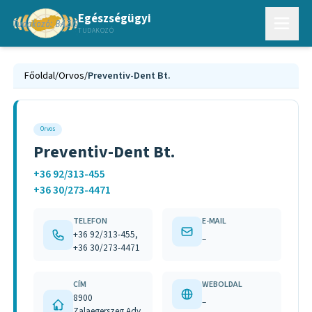
Egészségügyi
TUDAKOZÓ
Főoldal
/
Orvos
/
Preventiv-Dent Bt.
Orvos
Preventiv-Dent Bt.
+36 92/313-455
+36 30/273-4471
TELEFON
E-MAIL
+36 92/313-455,
–
+36 30/273-4471
CÍM
WEBOLDAL
8900
–
Zalaegerszeg Ady