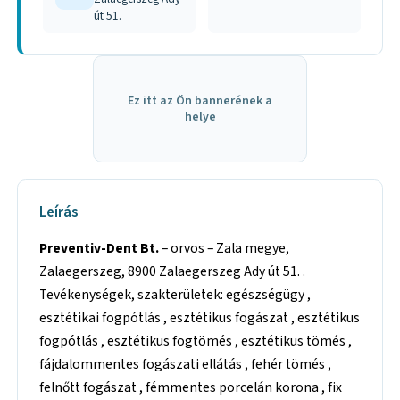
út 51.
Ez itt az Ön bannerének a
helye
Leírás
Preventiv-Dent Bt.
– orvos – Zala megye,
Zalaegerszeg, 8900 Zalaegerszeg Ady út 51. .
Tevékenységek, szakterületek: egészségügy ,
esztétikai fogpótlás , esztétikus fogászat , esztétikus
fogpótlás , esztétikus fogtömés , esztétikus tömés ,
fájdalommentes fogászati ellátás , fehér tömés ,
felnőtt fogászat , fémmentes porcelán korona , fix