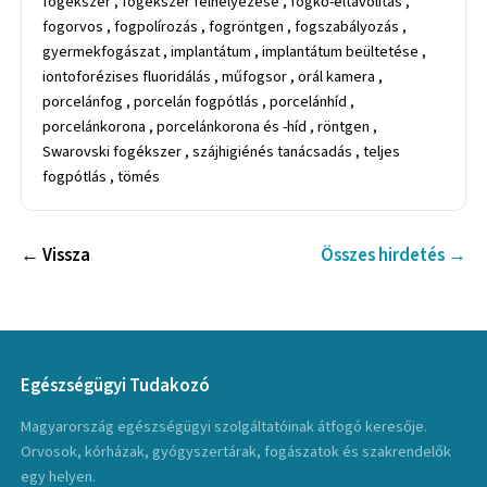
fogékszer , fogékszer felhelyezése , fogkő-eltávolítás ,
fogorvos , fogpolírozás , fogröntgen , fogszabályozás ,
gyermekfogászat , implantátum , implantátum beültetése ,
iontoforézises fluoridálás , műfogsor , orál kamera ,
porcelánfog , porcelán fogpótlás , porcelánhíd ,
porcelánkorona , porcelánkorona és -híd , röntgen ,
Swarovski fogékszer , szájhigiénés tanácsadás , teljes
fogpótlás , tömés
← Vissza
Összes hirdetés →
Egészségügyi Tudakozó
Magyarország egészségügyi szolgáltatóinak átfogó keresője.
Orvosok, kórházak, gyógyszertárak, fogászatok és szakrendelők
egy helyen.