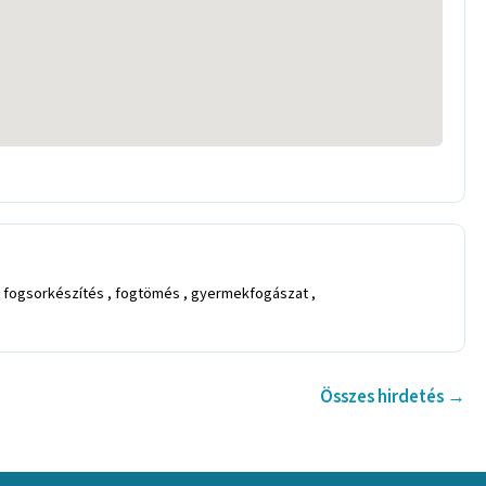
 , fogsorkészítés , fogtömés , gyermekfogászat ,
Összes hirdetés →