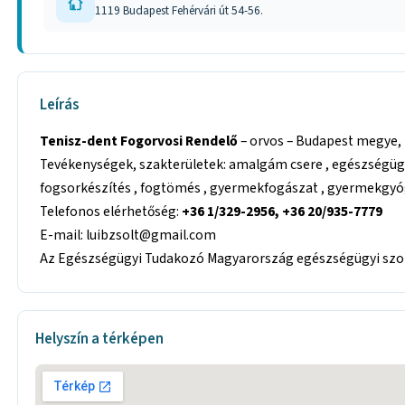
1119 Budapest Fehérvári út 54-56.
Leírás
Tenisz-dent Fogorvosi Rendelő
– orvos – Budapest megye, 
Tevékenységek, szakterületek: amalgám csere , egészségügy , 
fogsorkészítés , fogtömés , gyermekfogászat , gyermekgyóg
Telefonos elérhetőség:
+36 1/329-2956, +36 20/935-7779
E-mail: luibzsolt@gmail.com
Az Egészségügyi Tudakozó Magyarország egészségügyi szolg
Helyszín a térképen