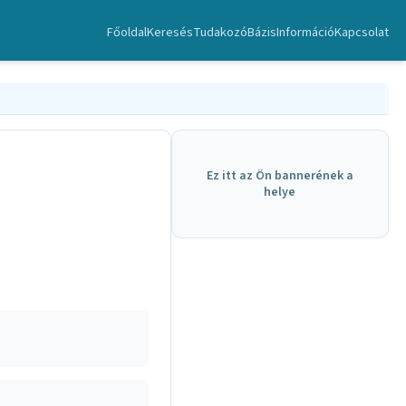
Főoldal
Keresés
TudakozóBázis
Információ
Kapcsolat
Ez itt az Ön bannerének a
helye