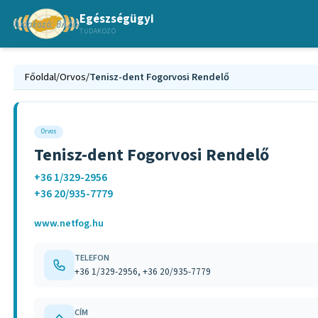
Egészségügyi
TUDAKOZÓ
Főoldal
/
Orvos
/
Tenisz-dent Fogorvosi Rendelő
Orvos
Tenisz-dent Fogorvosi Rendelő
+36 1/329-2956
+36 20/935-7779
www.netfog.hu
TELEFON
+36 1/329-2956, +36 20/935-7779
CÍM