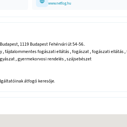
www.netfog.hu
Budapest, 1119 Budapest Fehérvári út 54-56..
fájdalommentes fogászati ellátás , fogászat , fogászati ellátás , 
yászat , gyermekorvosi rendelés , szájsebészet
áltatóinak átfogó keresője.