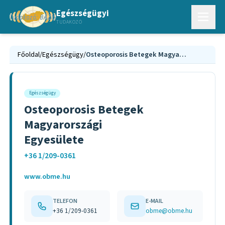
Egészségügyi
TUDAKOZÓ
Főoldal
/
Egészségügy
/
Osteoporosis Betegek Magyarországi Egyesülete
Egészségügy
Osteoporosis Betegek
Magyarországi
Egyesülete
+36 1/209-0361
www.obme.hu
TELEFON
E-MAIL
+36 1/209-0361
obme@obme.hu