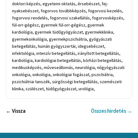
doktori képzés, egyetemi oktatás, érsebészet, fej-
nyaksebészet, fogorvos továbbképzés, fogorvosi kezelés,
fogorvosi rendelés, fogorvosi szakellátás, fogorvosképzés,
fül-orr-gégész, gyermek fül-orr-gégész, gyermek
kardiológia, gyermek tüdőgyógyászat, gyermekklinika,
gyermekonkológia, gyermekpszichiátria, gyógyászati
betegellátás, humán gyógyszertár, idegsebészet,
infektológia, intenzív betegellátás, irányított betegellátás,
kardiológia, kardiológiai betegellátás, kórházi betegellátás,
medikusképzés, műveseállomás, neurológia, nőgyógyászati
onkológia, onkológia, onkológiai fogászat, pszichiátria,
pszichiátriai tanszék, sürgősségi betegellátás, szemészeti
klinika, szülészet, tüdőgyógyászat, urológia,
← Vissza
Összes hirdetés →