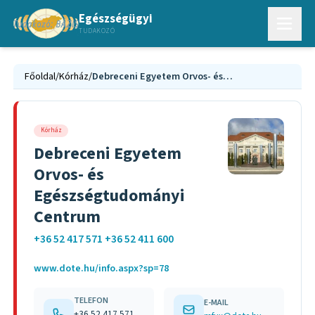
Egészségügyi
TUDAKOZÓ
Főoldal
/
Kórház
/
Debreceni Egyetem Orvos- és Egészségtudományi Centrum
Kórház
Debreceni Egyetem
Orvos- és
Egészségtudományi
Centrum
+36 52 417 571 +36 52 411 600
www.dote.hu/info.aspx?sp=78
TELEFON
E-MAIL
+36 52 417 571