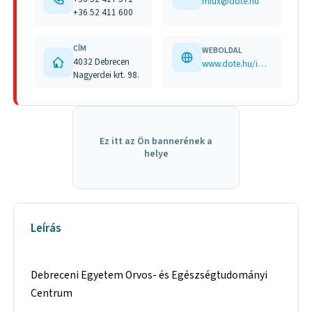
mfux@dote.hu
+36 52 411 600
CÍM
WEBOLDAL
4032 Debrecen
www.dote.hu/info.aspx?sp=78
Nagyerdei krt. 98.
Ez itt az Ön bannerének a
helye
Leírás
Debreceni Egyetem Orvos- és Egészségtudományi
Centrum