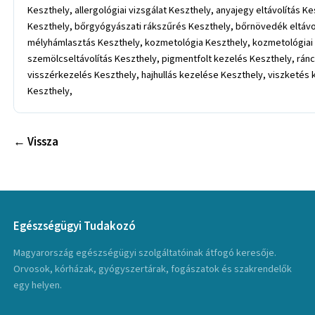
Keszthely, allergológiai vizsgálat Keszthely, anyajegy eltávolítás
Keszthely, bőrgyógyászati rákszűrés Keszthely, bőrnövedék eltávol
mélyhámlasztás Keszthely, kozmetológia Keszthely, kozmetológiai
szemölcseltávolítás Keszthely, pigmentfolt kezelés Keszthely, rán
visszérkezelés Keszthely, hajhullás kezelése Keszthely, viszket
Keszthely,
← Vissza
Egészségügyi Tudakozó
Magyarország egészségügyi szolgáltatóinak átfogó keresője.
Orvosok, kórházak, gyógyszertárak, fogászatok és szakrendelők
egy helyen.