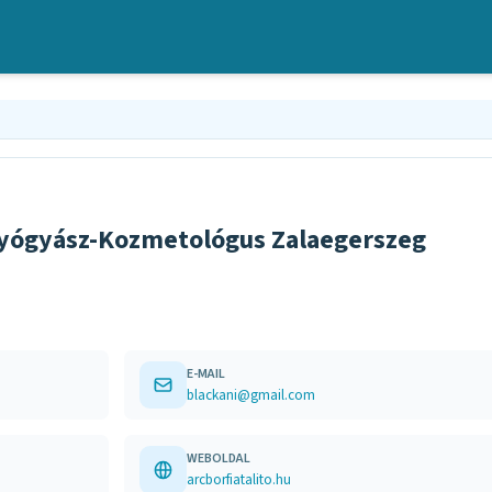
gyógyász-Kozmetológus Zalaegerszeg
E-MAIL
blackani@gmail.com
WEBOLDAL
arcborfiatalito.hu