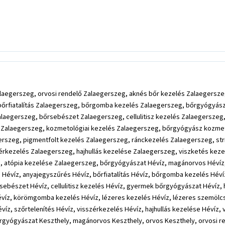
gerszeg, orvosi rendelő Zalaegerszeg, aknés bőr kezelés Zalaegerszeg, 
 bőrfiatalítás Zalaegerszeg, bőrgomba kezelés Zalaegerszeg, bőrgyógyász
alaegerszeg, bőrsebészet Zalaegerszeg, cellulitisz kezelés Zalaegersz
a Zalaegerszeg, kozmetológiai kezelés Zalaegerszeg, bőrgyógyász kozm
erszeg, pigmentfolt kezelés Zalaegerszeg, ránckezelés Zalaegerszeg, str
zérkezelés Zalaegerszeg, hajhullás kezelése Zalaegerszeg, viszketés k
tópia kezelése Zalaegerszeg, bőrgyógyászat Hévíz, magánorvos Hévíz, o
ítás Hévíz, anyajegyszűrés Hévíz, bőrfiatalítás Hévíz, bőrgomba kezelés Hé
rsebészet Hévíz, cellulitisz kezelés Hévíz, gyermek bőrgyógyászat Hévíz
íz, körömgomba kezelés Hévíz, lézeres kezelés Hévíz, lézeres szemölcsel
évíz, szőrtelenítés Hévíz, visszérkezelés Hévíz, hajhullás kezelése Hév
rgyógyászat Keszthely, magánorvos Keszthely, orvos Keszthely, orvosi ren