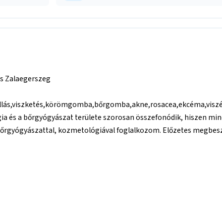
s Zalaegerszeg
llás,viszketés,körömgomba,bőrgomba,akne,rosacea,ekcéma,viszér
gia és a bőrgyógyászat területe szorosan összefonódik, hiszen min
gyógyászattal, kozmetológiával foglalkozom. Előzetes megbeszél