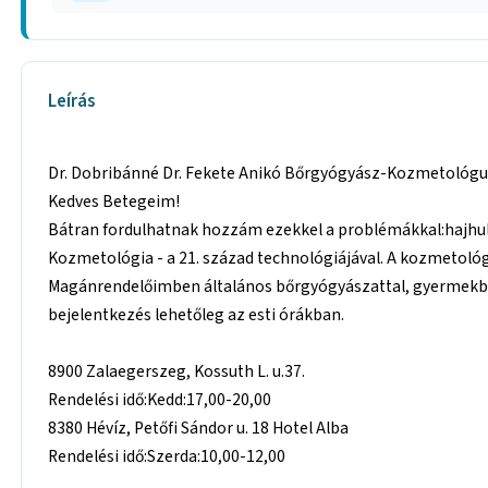
Leírás
Dr. Dobribánné Dr. Fekete Anikó Bőrgyógyász-Kozmetológu
Kedves Betegeim!
Bátran fordulhatnak hozzám ezekkel a problémákkal:hajhu
Kozmetológia - a 21. század technológiájával. A kozmetoló
Magánrendelőimben általános bőrgyógyászattal, gyermekbőr
bejelentkezés lehetőleg az esti órákban.
8900 Zalaegerszeg, Kossuth L. u.37.
Rendelési idő:Kedd:17,00-20,00
8380 Hévíz, Petőfi Sándor u. 18 Hotel Alba
Rendelési idő:Szerda:10,00-12,00