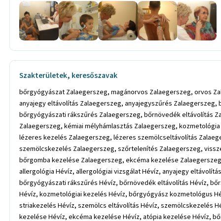
Szakterületek, keresőszavak
bőrgyógyászat Zalaegerszeg, magánorvos Zalaegerszeg, orvos Zalae
anyajegy eltávolítás Zalaegerszeg, anyajegyszűrés Zalaegerszeg,
bőrgyógyászati rákszűrés Zalaegerszeg, bőrnövedék eltávolítás Z
Zalaegerszeg, kémiai mélyhámlasztás Zalaegerszeg, kozmetológi
lézeres kezelés Zalaegerszeg, lézeres szemölcseltávolítás Zalaeg
szemölcskezelés Zalaegerszeg, szőrtelenítés Zalaegerszeg, viss
bőrgomba kezelése Zalaegerszeg, ekcéma kezelése Zalaegerszeg, a
allergológia Hévíz, allergológiai vizsgálat Hévíz, anyajegy eltávol
bőrgyógyászati rákszűrés Hévíz, bőrnövedék eltávolítás Hévíz, bő
Hévíz, kozmetológiai kezelés Hévíz, bőrgyógyász kozmetológus Hév
striakezelés Hévíz, szemölcs eltávolítás Hévíz, szemölcskezelés H
kezelése Hévíz, ekcéma kezelése Hévíz, atópia kezelése Hévíz, bő