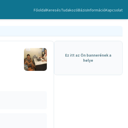
Főoldal
Keresés
TudakozóBázis
Információ
Kapcsolat
Ez itt az Ön bannerének a
helye