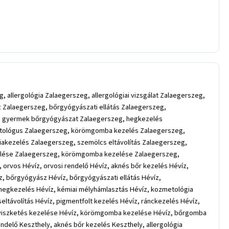
allergológia Zalaegerszeg, allergológiai vizsgálat Zalaegerszeg,
 Zalaegerszeg, bőrgyógyászati ellátás Zalaegerszeg,
eg, gyermek bőrgyógyászat Zalaegerszeg, hegkezelés
etológus Zalaegerszeg, körömgomba kezelés Zalaegerszeg,
iakezelés Zalaegerszeg, szemölcs eltávolítás Zalaegerszeg,
ezelése Zalaegerszeg, körömgomba kezelése Zalaegerszeg,
rvos Hévíz, orvosi rendelő Hévíz, aknés bőr kezelés Hévíz,
víz, bőrgyógyász Hévíz, bőrgyógyászati ellátás Hévíz,
, hegkezelés Hévíz, kémiai mélyhámlasztás Hévíz, kozmetológia
távolítás Hévíz, pigmentfolt kezelés Hévíz, ránckezelés Hévíz,
íz, viszketés kezelése Hévíz, körömgomba kezelése Hévíz, bőrgomba
delő Keszthely, aknés bőr kezelés Keszthely, allergológia