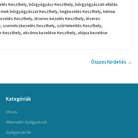
ezelés Keszthely, bőrgyógyász Keszthely, bőrgyógyászati ellátás
yermek bőrgyógyászat Keszthely, hegkezelés Keszthely, kémiai
zelés Keszthely, lézeres kezelés Keszthely, lézeres
y, szemölcskezelés Keszthely, szőrtelenítés Keszthely,
e Keszthely, ekcéma kezelése Keszthely, atópia kezelése
Összes hirdetés →
Kategóriák
Orvos
Alternatív Gyógyászat
Gyógyszertár