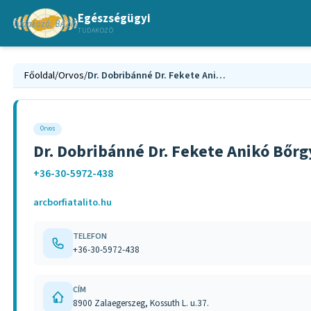
Egészségügyi
TUDAKOZÓ
Főoldal
/
Orvos
/
Dr. Dobribánné Dr. Fekete Anikó Bőrgyógyász-Kozmetológus Zalaegerszeg
Orvos
Dr. Dobribánné Dr. Fekete Anikó Bőr
+36-30-5972-438
arcborfiatalito.hu
TELEFON
+36-30-5972-438
CÍM
8900 Zalaegerszeg, Kossuth L. u.37.