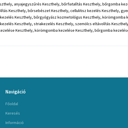
 Keszthely, anyajegyszűrés Keszthely, bőrfiatalítás Keszthely, bőrgomba k
ítás Keszthely, bőrsebészet Keszthely, cellulitisz kezelés Keszthely, g
 kezelés Keszthely, bőrgyógyász kozmetológus Keszthely, körömgomba ke
ckezelés Keszthely, striakezelés Keszthely, szemölcs eltávolítás Keszthel
és kezelése Keszthely, körömgomba kezelése Keszthely, bőrgomba kezelés
Navigáció
Főoldal
Keresés
Információ