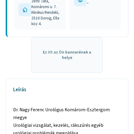
2890 Tata,
–
Komáromi u. 7.
Klinikus Rendelő,
2510 Dorog, Ella
köz 4.
Ez itt az Ön bannerének a
helye
Leírás
Dr. Nagy Ferenc Urológus Komárom-Esztergom
megye
Urológiai vizsgálat, kezelés, rákszűrés egyéb
urológiai problémák megoldása.