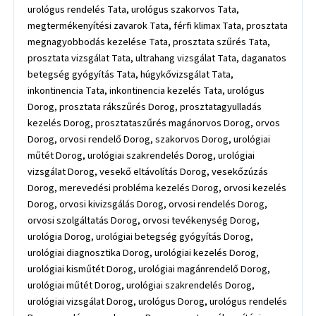
urológus rendelés Tata, urológus szakorvos Tata,
megtermékenyítési zavarok Tata, férfi klimax Tata, prosztata
megnagyobbodás kezelése Tata, prosztata szűrés Tata,
prosztata vizsgálat Tata, ultrahang vizsgálat Tata, daganatos
betegség gyógyítás Tata, húgykővizsgálat Tata,
inkontinencia Tata, inkontinencia kezelés Tata, urológus
Dorog, prosztata rákszűrés Dorog, prosztatagyulladás
kezelés Dorog, prosztataszűrés magánorvos Dorog, orvos
Dorog, orvosi rendelő Dorog, szakorvos Dorog, urológiai
műtét Dorog, urológiai szakrendelés Dorog, urológiai
vizsgálat Dorog, vesekő eltávolítás Dorog, vesekőzúzás
Dorog, merevedési probléma kezelés Dorog, orvosi kezelés
Dorog, orvosi kivizsgálás Dorog, orvosi rendelés Dorog,
orvosi szolgáltatás Dorog, orvosi tevékenység Dorog,
urológia Dorog, urológiai betegség gyógyítás Dorog,
urológiai diagnosztika Dorog, urológiai kezelés Dorog,
urológiai kisműtét Dorog, urológiai magánrendelő Dorog,
urológiai műtét Dorog, urológiai szakrendelés Dorog,
urológiai vizsgálat Dorog, urológus Dorog, urológus rendelés