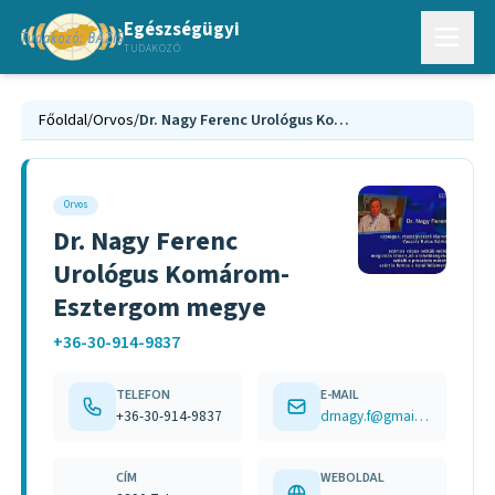
Egészségügyi
TUDAKOZÓ
Főoldal
/
Orvos
/
Dr. Nagy Ferenc Urológus Komárom-Esztergom megye
Orvos
Dr. Nagy Ferenc
Urológus Komárom-
Esztergom megye
+36-30-914-9837
TELEFON
E-MAIL
+36-30-914-9837
drnagy.f@gmail.com
CÍM
WEBOLDAL