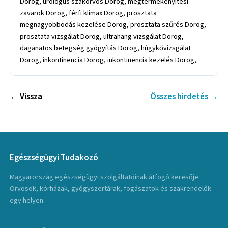
Dorog, urológus szakorvos Dorog, megtermékenyítési
zavarok Dorog, férfi klimax Dorog, prosztata
megnagyobbodás kezelése Dorog, prosztata szűrés Dorog,
prosztata vizsgálat Dorog, ultrahang vizsgálat Dorog,
daganatos betegség gyógyítás Dorog, húgykővizsgálat
Dorog, inkontinencia Dorog, inkontinencia kezelés Dorog,
← Vissza
Összes hirdetés →
Egészségügyi Tudakozó
Magyarország egészségügyi szolgáltatóinak átfogó keresője.
Orvosok, kórházak, gyógyszertárak, fogászatok és szakrendelők
egy helyen.