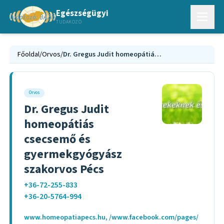
Egészségügyi
TUDAKOZÓ
Főoldal
/
Orvos
/
Dr. Gregus Judit homeopátiás csecsemő és gyermekgyógyász szakorvos Pécs
Orvos
Dr. Gregus Judit
homeopátiás
csecsemő és
gyermekgyógyász
szakorvos Pécs
+36-72-255-833
+36-20-5764-994
www.homeopatiapecs.hu, /www.facebook.com/pages/