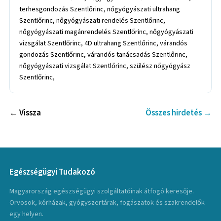
← Vissza
Összes hirdetés →
Egészségügyi Tudakozó
Magyarország egészségügyi szolgáltatóinak átfogó keresője.
Orvosok, kórházak, gyógyszertárak, fogászatok és szakrendelők
egy helyen.