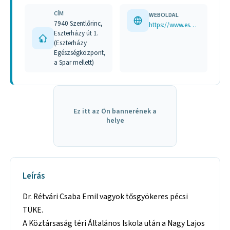
CÍM
WEBOLDAL
7940 Szentlőrinc,
https://www.eszterhazy-eu.hu
Eszterházy út 1.
(Eszterházy
Egészségközpont,
a Spar mellett)
Ez itt az Ön bannerének a
helye
Leírás
Dr. Rétvári Csaba Emil vagyok tősgyökeres pécsi
TÜKE.
A Köztársaság téri Általános Iskola után a Nagy Lajos