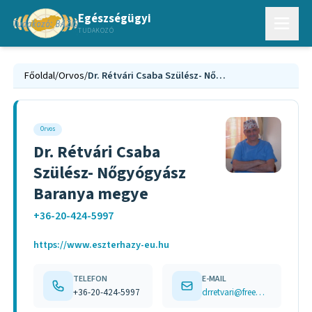
Egészségügyi
TUDAKOZÓ
Főoldal
/
Orvos
/
Dr. Rétvári Csaba Szülész- Nőgyógyász Baranya megye
Orvos
Dr. Rétvári Csaba
Szülész- Nőgyógyász
Baranya megye
+36-20-424-5997
https://www.eszterhazy-eu.hu
TELEFON
E-MAIL
+36-20-424-5997
drretvari@freemail.hu