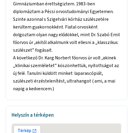
Gimnáziumban érettségiztem. 1983-ben
diplomáztam a Pécsi orvostudományi Egyetemen.
Szinte azonnal s Szigetvári kórház szülészetére
kerültem gyakornokként. Fiatal orvosként
dolgoztam olyan nagy elődökkel, mint Dr. Szabó Emil
főorvos úr ,akitől alkalmunk volt ellesni a „klasszikus
szülészet” fogásait.
A következő Dr. Karg Norbert főorvos úr volt ,akinek
„klinikai szemléletet” köszönhettük, nyitottságot az
új felé. Tanulni küldött minket: laparascópiát,
szülészeti érzéstelenítést, ultrahangot ( ami, a mai
napig a kedvencem.)
Helyszín a térképen