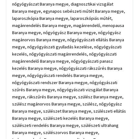
nőgyógyászat Baranya megye, diagnosztikai vizsgálat Baranya megye, egynapos sebészeti műtét Baranya megye, laparoszkópia Baranya megye, laparoszkópiás műtét, magánrendelés Baranya megye, magánrendelő, menopausa Baranya megye, nőgyógyász Baranya megye, nőgyógyász magánorvos Baranya megye, nőgyógyászati ellátás Baranya megye, nőgyógyászati gyulladás kezelése, nőgyógyászati kezelés, nőgyógyászati magánrendelés, nőgyógyászati magánrendelő Baranya megye, nőgyógyászati panasz kezelés Baranya megye, nőgyógyászati rákszűrés Baranya megye, nőgyógyászati rendelés Baranya megye, nőgyógyászati rendszer Baranya megye, nőgyógyászati szűrés Baranya megye, nőgyógyászati vizsgálat Baranya megye, rákszűrés Baranya megye, szülész Baranya megye, szülész magánorvos Baranya megye, szülész, nőgyógyász Baranya megye, szülészet Baranya megye, szülészeti ellátás Baranya megye, szülészeti kezelés Baranya megye, szülészeti rendelés Baranya megye, szülészeti ultrahang Baranya megye, szülészorvos Baranya megye, terhesgondozás Baranya megye, ultrahang Baranya megye, nőgyógyászati szűrés Baranya megye, nőgyógyászati vizsgálat Baranya megye, szülészeti ellátás Baranya megye, szülészeti kezelés Baranya megye, szülész Pécs, szülész-nőgyógyász Pécs, szülészeti ellátás Pécs, szülészeti rendelés Pécs, szülészeti ultrahang Pécs, szülészorvos Pécs, laparoszkópia Kaposvár, laparoszkópiás műtét Kaposvár, nőgyógyászati magánrendelés Kaposvár, nőgyógyászati magánrendelő Kaposvár, szülész magánorvos Kaposvár, szülész nőgyógyász Kaposvár, szülészet-nőgyógyászat Kaposvár, szülész orvos Kaposvár, nőgyógyászati rákszűrés Kaposvár, nőgyógyászati szűrés Kaposvár, terhesgondozás Kaposvár, nőgyógyászati ultrahang Kaposvár, nőgyógyászati rendelés Kaposvár, nőgyógyászati magánrendelés Kaposvár, nőgyógyászati vizsgálat Kaposvár, 4D ultrahang Kaposvár, várandós gondozás Kaposvár, várandós tanácsadás Kaposvár, nőgyógyászati vizsgálat Kaposvár, szülész Kaposvár, nőgyógyász Kaposvár, laparoszkópia Somogy megye, laparoszkópiás műtét Somogy megye, nőgyógyászati magánrendelés Somogy megye, nőgyógyászati magánrendelő Somogy megye, szülész magánorvos Somogy megye, szülész nőgyógyász Somogy megye, szülészet-nőgyógyászat Somogy megye, szülész orvos Somogy megye, nőgyógyászati rákszűrés Somogy megye, nőgyógyászati szűrés Somogy megye, terhesgondozás Somogy megye, nőgyógyászati ultrahang Somogy megye, nőgyógyászati rendelés Somogy megye, nőgyógyászati magánrendelés Somogy megye, nőgyógyászati vizsgálat Somogy megye, 4D ultrahang Somogy megye, várandós gondozás Somogy megye, várandós tanácsadás Somogy megye, nőgyógyászati vizsgálat Somogy megye, laparoszkópia Pécs, laparoszkópiás műtét Pécs, nőgyógyászati magánrendelés Pécs, nőgyógyászati magánrendelő Pécs, szülész magánorvos Pécs, szülész nőgyógyász Pécs, szülészet-nőgyógyászat Pécs, szülész orvos Pécs, nőgyógyászati rákszűrés Pécs, nőgyógyászati szűrés Pécs, terhesgondozás Pécs, nőgyógyászati ultrahang Pécs, nőgyógyászati rendelés Pécs, nőgyógyászati magánrendelés Pécs, nőgyógyászati vizsgálat Pécs, 4D ultrahang Pécs, várandós gondozás Pécs, várandós tanácsadás Pécs, nőgyógyászati vizsgálat Pécs, szülész Pécs, nőgyógyász Pécs, laparoszkópia Barcs, laparoszkópiás műtét Barcs, nőgyógyászati magánrendelés Barcs, nőgyógyászati magánrendelő Barcs, szülész magánorvos Barcs, szülész nőgyógyász Barcs, szülészet-nőgyógyászat Barcs, szülész orvos Barcs, nőgyógyászati rákszűrés Barcs, nőgyógyászati szűrés Barcs, terhesgondozás Barcs, nőgyógyászati ultrahang Barcs, nőgyógyászati rendelés Barcs, nőgyógyászati magánrendelés Barcs, nőgyógyászati vizsgálat Barcs, 4D ultrahang Barcs, várandós gondozás Barcs, várandós tanácsadás Barcs, nőgyógyászati vizsgálat Barcs, szülész Barcs, nőgyógyász Barcs, laparoszkópia Szigetvár, laparoszkópiás műtét Szigetvár, nőgyógyászati magánrendelés Szigetvár, nőgyógyászati magánrendelő Szigetvár, szülész magánorvos Szigetvár, szülész nőgyógyász Szigetvár, szülészet-nőgyógyászat Szigetvár, szülészorvos Szigetvár, nőgyógyászati rákszűrés Szigetvár, nőgyógyászati szűrés Szigetvár, terhesgondozás Szigetvár, nőgyógyászati ultrahang Szigetvár, nőgyógyászati rendelés Szigetvár, nőgyógyászati magánrendelés Szigetvár, nőgyógyászati vizsgálat Szigetvár, 4D ultrahang Szigetvár, várandós gondozás Szigetvár, várandós tanácsadás Szigetvár, nőgyógyászati vizsgálat Szigetvár, nőgyógyászat Baranya megye, diagnosztikai vizsgálat Baranya megye, egynapos sebészeti műtét Baranya megye, laparoszkópia Baranya megye, laparoszkópiás műtét, magánrendelés Baranya megye, magánrendelő, menopausa Baranya megye, nőgyógyász Baranya megye, nőgyógyász magánorvos Baranya megye, nőgyógyászati ellátás Baranya megye, nőgyógyászati gyulladás kezelése, nőgyógyászati kezelés, nőgyógyászati magánrendelés, nőgyógyászati magánrendelő Baranya megye, nőgyógyászati panasz kezelés Baranya megye, nőgyógyászati rákszűrés Baranya megye, nőgyógyászati rendelés Baranya megye, nőgyógyászati rendszer Baranya megye, nőgyógyászati szűrés Baranya megye, nőgyógyászati vizsgálat Baranya megye, rákszűrés Baranya megye, szülész Baranya megye, szülész magánorvos Baranya megye, szülész, nőgyógyász Baranya megye, szülészet Baranya megye, szülészeti ellátás Baranya megye, szülészeti kezelés Baranya megye, szülészeti rendelés Baranya megye, szülészeti ultrahang Baranya megye, szülészorvos Baranya megye, terhesgondozás Baranya megye, ultrahang Baranya megye, nőgyógyászati szűrés Baranya megye, nőgyógyászati vizsgálat Baranya megye, szülészeti ellátás Baranya megye, szülészeti kezelés Baranya megye, szülész Pécs, szülész-nőgyógyász Pécs, szülészeti ellátás Pécs, szülészeti rendelés Pécs, szülészeti ultrahang Pécs, szülészorvos Pécs, laparoszkópia Kaposvár, laparoszkópiás műtét Kaposvár, nőgyógyászati magánrendelés Kaposvár, nőgyógyászati magánrendelő Kaposvár, szülész magánorvos Kaposvár, szülész nőgyógyász Kaposvár, szülészet-nőgyógyászat Kaposvár, szülész orvos Kaposvár, nőgyógyászati rákszűrés Kaposvár, nőgyógyászati szűrés Kaposvár, terhesgondozás Kaposvár, nőgyógyászati ultrahang Kaposvár, nőgyógyászati rendelés Kaposvár, nőgyógyászati magánrendelés Kaposvár, nőgyógyászati vizsgálat Kaposvár, 4D ultrahang Kaposvár, várandós gondozás Kaposvár, várandós tanácsadás Kaposvár, nőgyógyászati vizsgálat Kaposvár, szülész Kaposvár, nőgyógyász Kaposvár, laparoszkópia Somogy megye, laparoszkópiás műtét Somogy megye, nőgyógyászati magánrendelés Somogy megye, nőgyógyászati magánrendelő Somogy megye, szülész magánorvos Somogy megye, szülész nőgyógyász Somogy megye, szülészet-nőgyógyászat Somogy megye, szülész orvos Somogy megye, nőgyógyászati rákszűrés Somogy megye, nőgyógyászati szűrés Somogy megye, terhesgondozás Somogy megye, nőgyógyászati ultrahang Somogy megye, nőgyógyászati rendelés Somogy megye, nőgyógyászati magánrendelés Somogy megye, nőgyógyászati vizsgálat Somogy megye, 4D ultrahang Somogy megye, várandós gondozás Somogy megye, várandós tanácsadás Somogy megye, nőgyógyászati vizsgálat Somogy megye, laparoszkópia Pécs, laparoszkópiás műtét Pécs, nőgyógyászati magánrendelés Pécs, nőgyógyászati magánrendelő Pécs, szülész magánorvos Pécs, szülész nőgyógyász Pécs, szülészet-nőgyógyászat Pécs, szülész orvos Pécs, nőgyógyászati rákszűrés Pécs, nőgyógyászati szűrés Pécs, terhesgondozás Pécs, nőgyógyászati ultrahang Pécs, nőgyógyászati rendelés Pécs, nőgyógyászati magánrendelés Pécs, nőgyógyászati vizsgálat Pécs, 4D ultrahang Pécs, várandós gondozás Pécs, várandós tanácsadás Pécs, nőgyógyászati vizsgálat Pécs, szülész Pécs, nőgyógyász Pécs, laparoszkópia Barcs, laparoszkópiás műtét Barcs, nőgyógyászati magánrendelés Barcs, nőgyógyászati magánrendelő Barcs, szülész magánorvos Barcs, szülész nőgyógyász Barcs, szülészet-nőgyógyászat Barcs, szülész orvos Barcs, nőgyógyászati rákszűrés Barcs, nőgyógyászati szűrés Barcs, terhesgondozás Barcs, nőgyógyászati ultrahang Barcs, nőgyógyászati rendelés Barcs, nőgyógyászati magánrendelés Barcs, nőgyógyászati vizsgálat Barcs, 4D ultrahang Barcs, várandós gondozás Barcs, várandós tanácsadás Barcs, nőgyógyászati vizsgálat Barcs, szülész Barcs, nőgyógyász Barcs, laparoszkópia Szigetvár, laparoszkópiás műtét Szigetvár, nőgyógyászati magánrendelés Szigetvár, nőgyógyászati magánrendelő Szigetvár, szülész magánorvos Szigetvár, szülész nőgyógyász Szigetvár, szülészet-nőgyógyászat Szigetvár, szülészorvos Szigetvár, nőgyógyászati rákszűrés Szigetvár, nőgyógyászati szűrés Szigetvár, terhesgondozás Szigetvár, nőgyógyászati ultrahang Szigetvár, nőgyógyászati rendelés Szigetvár, nőgyógyászati magánrendelés Szigetvár, nőgyógyászati vizsgálat Szigetvár, 4D ultrahang Szigetvár, várandós gondozás Szigetvár, várandós tanácsadás Szigetvár, nőgyógyászati vizsgálat Szigetvár, nőgyógyászat Szentlőrinc, diagnosztikai vizsgálat Szentlőrinc, egynapos sebészeti műtét Szentlőrinc, laparoszkópia Szentlőrinc, laparoszkópiás műtét, magánrendelés Szentlőrinc, magánrendelő, menopauza kezelése Szentlőrinc, nőgyógyász Szentlőrinc, nőgyógyász magánorvos Szentlőrinc, nőgyógyászati ellátás Szentlőrinc, nőgyógyászati gyulladás kezelése, nőgyógyászati kezelés, nőgyógyászati magánrendelés, nőgyógyászati magánrendelő Szentlőrinc, nőgyógyászati panasz kezelés Szentlőrinc, nőgyógyászati rákszűrés Szentlőrinc, nőgyógyászati rendelés Szentlőrinc, nőgyógyászati rendszer Szentlőrinc, nőgyógyászati szűrés Szentlőrinc, nőgyógyászati vizsgálat Szentlőrinc, rákszűrés Szentlőrinc, szülész Szentlőrinc, szülész magánorvos Szentlőrinc, szülész, nőgyógyász Szentlőrinc, szülészet Szentlőrinc, szülészeti ellátás Szentlőrinc, szülészeti kezelés Szentlőrinc, szülészeti rendelés Szentlőrinc, szülészeti ultrahang Szentlőrinc, szülészorvos Szentlőrinc, terhesgondozás Szentlőrinc, ultrahang Szentlőrinc, nőgyógyászati szűrés Szentlőrinc, nőgyógyászati vizsgálat Szentlőrinc, szülészeti ellátás Szentlőrinc, laparoszkópia Szentlőrinc, laparoszkópiás műtét Szentlőrinc, nőgyógyászati magánrendelés Szentlőrinc, nőgyógyászati magánrendelő Szentlőrinc, szülész magánorvos Szentlőrinc, szülész nőgyógyás