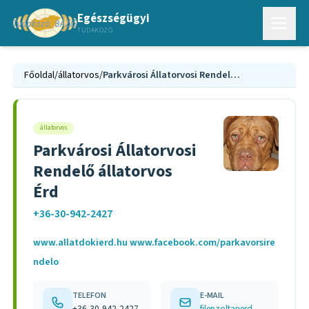
Egészségügyi
TUDAKOZÓ
Főoldal
/
állatorvos
/
Parkvárosi Állatorvosi Rendelő állatorvos Érd
állatorvos
Parkvárosi Állatorvosi
Rendelő állatorvos
Érd
+36-30-942-2427
www.allatdokierd.hu www.facebook.com/parkavorsire
ndelo
TELEFON
E-MAIL
+36-30-942-2427
filepzoltanerd@gmail.com