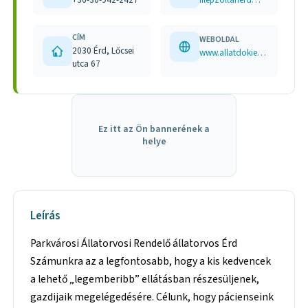
CÍM
WEBOLDAL
2030 Érd, Lőcsei
www.allatdokierd.hu www.facebook.com/parkavorsirendelo
utca 67
Ez itt az Ön bannerének a
helye
Leírás
Parkvárosi Állatorvosi Rendelő állatorvos Érd
Számunkra az a legfontosabb, hogy a kis kedvencek
a lehető „legemberibb” ellátásban részesüljenek,
gazdijaik megelégedésére. Célunk, hogy pácienseink