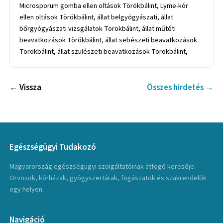
← Vissza
Összes hirdetés →
Egészségügyi Tudakozó
Magyarország egészségügyi szolgáltatóinak átfogó keresője.
Orvosok, kórházak, gyógyszertárak, fogászatok és szakrendelők
egy helyen.
Navigáció