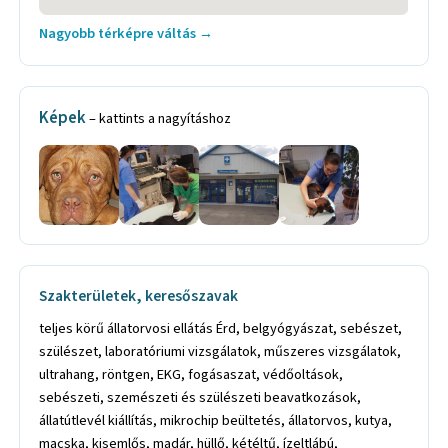
Nagyobb térképre váltás →
Képek
– kattints a nagyításhoz
Szakterületek, keresőszavak
teljes körű állatorvosi ellátás Érd, belgyógyászat, sebészet, szülészet, laboratóriumi vizsgálatok, műszeres vizsgálatok, ultrahang, röntgen, EKG, fogásaszat, védőoltások, sebészeti, szemészeti és szülészeti beavatkozások, állatútlevél kiállítás, mikrochip beültetés, állatorvos, kutya, macska, kisemlős, madár, hüllő, kétéltű, ízeltlábú, nagyemlős, állatorvosi rendelő, állatkórház, érdi állatorvos, állatorvosi rendelő Érd, állatorvos Pest megyében, állat, állat fájdalomcsillapító, állat gyulladáscsökkentő, állat hasüregi ultrahang, állat laborvizsgálat, állat urológia, állatápolás, állatbőrgyógyászat, állategészségügy, állategészségügyi szolgáltatás, állategészségügyi vizsgálat ügyintézése, állatgyógyászati ellátás, állatgyógyászati információ, állatgyógyászati műtét, állatgyógyászati szaktanácsadás, állatklinika, állatkórház, állatorvosi ellátás Érd, állatorvosi felügyelet, állatorvosi kezelés Érd, állatorvosi klinikai ellátás Érd, állatorvosi rendelő Érd, állatorvosi szaktanácsadás, állatsebészet Érd, állatsebészeti beavatkozás Érd, EKG vizsgálat, endoszkópia, háziállatorvos Érd, háznál történő alapellátás, ivartalanítás, kisállat, kisállat gondozás, kisállat gyógyászat, kisállat gyógyítás, kisállatorvos, kutya belgyógyászati ellátás, kutya gyógyszer, kutya sebészeti ellátás, kutya szaktanácsadás, kutya szülészeti ellátás, kutya védőoltás, kutyagyógyítás, macska sebészeti ellátás, macska szülészeti ellátás, macska védőoltás, oltás, parazita ellenes kezelés, szopornyica, szopornyica elleni védőoltás, szűrővizsgálat, ultrahangos fogkő-eltávolítás, ultrahangos fogkőeltávolítás, ultrahangos vizsgálat, veszettség elleni védőoltás Érd, védőoltás Érd, állategészségügy Érd, állategészségügyi szaktanácsadás, állategészségügyi szolgáltatás Érd, állatgyógyászati műtét Érd, állatgyógyászati oltóanyag Érd, állatgyógyászati patika Érd, állatgyógyászati ultrahang Érd, állatgyógyszer Érd, állatkórház Érd, állatorvosi felügyelet Érd, állatorvosi kezelés Érd, állatorvosi rendelő Érd, állatorvos Érd, mikrochip beültetés, mikrochip Érd, teljes körű állatgyógyászat Érd, állat útlevél Érd, ultrahangos vizsgálat Érd, védőoltások Érd, féreghajtás Érd, ivartalanítás Érd, kisállat útlevél Érd, állat gyulladáscsökkentő Érd, állat laborvizsgálat Érd, állat urológia Érd, állatgyógyászati műtét Érd, állatklinika Érd, állatorvosi ellátás Érd, állatorvosi kezelés Érd, állatorvosi klinikai ellátás Érd, állatorvosi rendelő Érd, állatorvosi szaktanácsadás Érd, állatsebészet Érd, állatsebészeti beavatkozás Érd, kisállat gyógyítás Érd, kisállatorvos Érd, kutya gyógyszer Érd, kutya sebészeti ellátás Érd, kutya szülészeti ellátás Érd, kutya védőoltás Érd, kutyagyógyítás Érd, macska sebészeti ellátás Érd, macska szülészeti ellátás Érd, macska védőoltás Érd, parazita ellenes kezelés Érd, szopornyica elleni védőoltás Érd, fogkőeltávolítás Érd, védőoltás Érd, veszettség elleni védőoltás Érd, állat patika Érd, állategészségügy Érd, állatgyógyászati ellátás Érd, állatgyógyászati felszerelés Érd, állatgyógyászati készítmény Érd, állatgyógyászati kiegészítő Érd, védőoltások Érd, parazita ellenes kezelések Érd, chip behelyezése és nyilvántartásba vétele Érd, kisállat útlevél kiállítása Érd, belgyógyászati vizsgálatok Érd, belgyógyászati kezelések Érd, állat laborvizsgálat Érd, állat hasi ultrahang Érd, állat szaporodásbiológiai kezelés Érd, állat mesterséges termékenyítés Érd, ivartalanítások Érd, állat kisebb szemészeti műtétek Érd, állat daganatműtétek Érd, állat fogkő eltávolítás Érd, kutyakozmetika Érd, nagyüzemi telepek komplex szerződéses ellátása Érd, kis létszámú állattartók ellátása Érd, állat teljes körű belgyógyászat ellátás Érd, állat szülészet ellátás Érd, állat sebészeti ellátása Érd, állat sérvműtét Érd, állat sérülések ellátása Érd, állat császármetszés Érd, állat tályogok felnyitása Érd, csülök és pata alakítás Érd, állat nehézellések levezetése Érd, állat újszülöttek ellátása Érd, állattartás szaktanácsadás Érd, állat takarmányozás szaktanácsadás Érd, állat veszettség ellen oltások Érd, parvo vírus ellen oltások Érd, kombinált oltások Érd, corona vírus ellen oltások Érd, Microsporum gomba ellen oltások Érd, Lyme-kór ellen oltások Érd, állat belgyógyászati, állat bőrgyógyászati vizsgálatok Érd, állat műtéti beavatkozások Érd, állat sebészeti beavatkozások Érd, állat szülészeti beavatkozások Érd, állategészségügy Diósd, állategészségügyi szaktanácsadás, állategészségügyi szolgáltatás Diósd, állatgyógyászati műtét Diósd, állatgyógyászati oltóanyag Diósd, állatgyógyászati patika Diósd, állatgyógyászati ultrahang Diósd, állatgyógyszer Diósd, állatkórház Diósd, állatorvosi felügyelet Diósd, állatorvosi kezelés Diósd, állatorvosi rendelő Diósd, állatorvos Diósd, mikrochip beültetés, mikrochip Diósd, teljes körű állatgyógyászat Diósd, állat útlevél Diósd, ultrahangos vizsgálat Diósd, védőoltások Diósd, féreghajtás Diósd, ivartalanítás Diósd, kisállat útlevél Diósd, állat gyulladáscsökkentő Diósd, állat laborvizsgálat Diósd, állat urológia Diósd, állatgyógyászati műtét Diósd, állatklinika Diósd, állatorvosi ellátás Diósd, állatorvosi kezelés Diósd, állatorvosi klinikai ellátás Diósd, állatorvosi rendelő Diósd, állatorvosi szaktanácsadás Diósd, állatsebészet Diósd, állatsebészeti beavatkozás Diósd, kisállat gyógyítás Diósd, kisállatorvos Diósd, kutya gyógyszer Diósd, kutya sebészeti ellátás Diósd, kutya szülészeti ellátás Diósd, kutya védőoltás Diósd, kutyagyógyítás Diósd, macska sebészeti ellátás Diósd, macska szülészeti ellátás Diósd, macska védőoltás Diósd, parazita ellenes kezelés Diósd, szopornyica elleni védőoltás Diósd, fogkőeltávolítás Diósd, védőoltás Diósd, veszettség elleni védőoltás Diósd, állat patika Diósd, állategészségügy Diósd, állatgyógyászati ellátás Diósd, állatgyógyászati felszerelés Diósd, állatgyógyászati készítmény Diósd, állatgyógyászati kiegészítő Diósd, védőoltások Diósd, parazita ellenes kezelések Diósd, chip behelyezése és nyilvántartásba vétele Diósd, kisállat útlevél kiállítása Diósd, belgyógyászati vizsgálatok Diósd, belgyógyászati kezelések Diósd, állat laborvizsgálat Diósd, állat hasi ultrahang Diósd, állat szaporodásbiológiai kezelés Diósd, állat mesterséges termékenyítés Diósd, ivartalanítások Diósd, állat kisebb szemészeti műtétek Diósd, állat daganatműtétek Diósd, állat fogkő eltávolítás Diósd, kutyakozmetika Diósd, nagyüzemi telepek komplex szerződéses ellátása Diósd, kis létszámú állattartók ellátása Diósd, állat teljes körű belgyógyászat ellátás Diósd, állat szülészet ellátás Diósd, állat sebészeti ellátása Diósd, állat sérvműtét Diósd, állat sérülések ellátása Diósd, állat császármetszés Diósd, állat tályogok felnyitása Diósd, csülök és pata alakítás Diósd, állat nehézellések levezetése Diósd, állat újszülöttek ellátása Diósd, állattartás szaktanácsadás Diósd, állat takarmányozás szaktanácsadás Diósd, állat veszettség ellen oltások Diósd, parvo vírus ellen oltások Diósd, kombinált oltások Diósd, corona vírus ellen oltások Diósd, Microsporum gomba ellen oltások Diósd, Lyme-kór ellen oltások Diósd, állat belgyógyászati, állat bőrgyógyászati vizsgálatok Diósd, állat műtéti beavatkozások Diósd, állat sebészeti beavatkozások Diósd, állat szülészeti beavatkozások Diósd, állategészségügy Törökbálint, állategészségügyi szaktanácsadás, állategészségügyi szolgáltatás Törökbálint, állatgyógyászati műtét Törökbálint, állatgyógyászati oltóanyag Törökbálint, állatgyógyászati patika Törökbálint, állatgyógyászati ultrahang Törökbálint, állatgyógyszer Törökbálint, állatkórház Törökbálint, állatorvosi felügyelet Törökbálint, állatorvosi kezelés Törökbálint, állatorvosi rendelő Törökbálint, állatorvos Törökbálint, mikrochip beültetés, mikrochip Törökbálint, teljes körű állatgyógyászat Törökbálint, állat útlevél Törökbálint, ultrahangos vizsgálat Törökbálint, védőoltások Törökbálint, féreghajtás Törökbálint, ivartalanítás Törökbálint, kisállat útlevél Törökbálint, állat gyulladáscsökkentő Törökbálint, állat laborvizsgálat Törökbálint, állat urológia Törökbálint, állatgyógyászati műtét Törökbálint, állatklinika Törökbálint, állatorvosi ellátás Törökbálint, állatorvosi kezelés Törökbálint, állatorvosi klinikai ellátás Törökbálint, állatorvosi rendelő Törökbálint, állatorvosi szaktanácsadás Törökbálint, állatsebészet Törökbálint, állatsebészeti beavatkozás Törökbálint, kisállat gyógyítás Törökbálint, kisállatorvos Törökbálint, kutya gyógyszer Törökbálint, kutya sebészeti ellátás Törökbálint, kutya szülészeti ellátás Törökbálint, kutya védőoltás Törökbálint, kutyagyógyítás Törökbálint, macska sebészeti ellátás Törökbálint, macska szülészeti ellátás Törökbálint, macska védőoltás Törökbálint, parazita ellenes kezelés Törökbálint, szopornyica elleni védőoltás Törökbálint, fogkőeltávolítás Törökbálint, védőoltás Törökbálint, veszettség elleni védőoltás Törökbálint, állat patika Törökbálint, állategészségügy Törökbálint, állatgyógyászati ellátás Törökbálint, állatgyógyászati felszerelés Törökbálint, állatgyógyászati készítmény Törökbálint, állatgyógyászati kiegészítő Törökbálint, védőoltások Törökbálint, parazita ellenes kezelések Törökbálint, chip behelyezése és nyilvántartásba vétele Törökbálint, kisállat útlevél kiállítása Törökbálint, belgyógyászati vizsgálatok Törökbálint, belgyógyászati kezelések Törökbálint, állat laborvizsgálat Törökbálint, állat hasi ultrahang Törökbálint, állat szaporodásbiológiai kezelés Törökbálint, állat mesterséges termékenyítés Törökbálint, ivartalanítások Törökbálint, állat kisebb szemészeti műtétek Törökbálint, állat daganatműtétek Törökbálint, állat fogkő eltávolítás Törökbálint, kutyakozmetika Törökbálint, nagyüzemi telepek komplex szerződéses ellátása Törökbálint, kis létszámú állattartók ellátása Törökbálint, állat teljes körű b