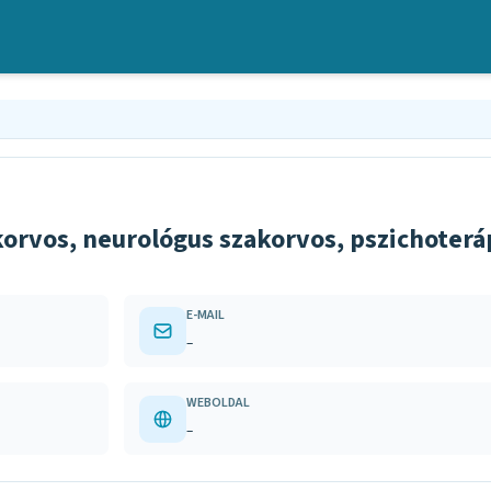
akorvos, neurológus szakorvos, pszichoterá
E-MAIL
–
WEBOLDAL
–