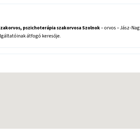
 szakorvos, pszichoterápia szakorvosa Szolnok
– orvos – Jász-Na
áltatóinak átfogó keresője.