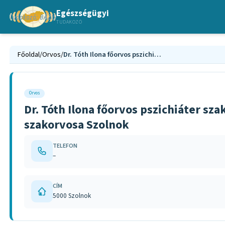
Egészségügyi
TUDAKOZÓ
Főoldal
/
Orvos
/
Dr. Tóth Ilona főorvos pszichiáter szakorvos, neurológus szakorvos, pszichoterápia szakorvosa Szolnok
Orvos
Dr. Tóth Ilona főorvos pszichiáter sz
szakorvosa Szolnok
TELEFON
–
CÍM
5000 Szolnok