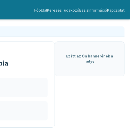
Főoldal
Keresés
TudakozóBázis
Információ
Kapcsolat
Ez itt az Ön bannerének a
pia
helye