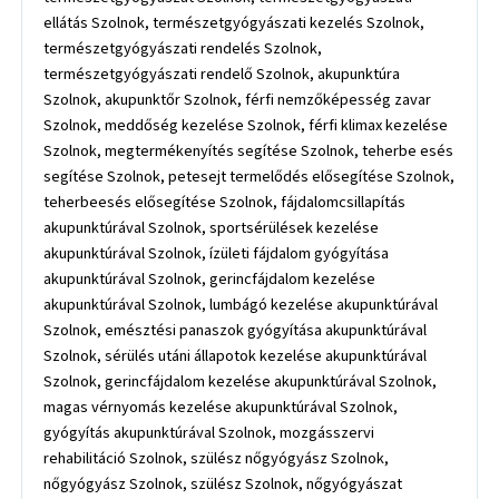
ellátás Szolnok, természetgyógyászati kezelés Szolnok,
természetgyógyászati rendelés Szolnok,
természetgyógyászati rendelő Szolnok, akupunktúra
Szolnok, akupunktőr Szolnok, férfi nemzőképesség zavar
Szolnok, meddőség kezelése Szolnok, férfi klimax kezelése
Szolnok, megtermékenyítés segítése Szolnok, teherbe esés
segítése Szolnok, petesejt termelődés elősegítése Szolnok,
teherbeesés elősegítése Szolnok, fájdalomcsillapítás
akupunktúrával Szolnok, sportsérülések kezelése
akupunktúrával Szolnok, ízületi fájdalom gyógyítása
akupunktúrával Szolnok, gerincfájdalom kezelése
akupunktúrával Szolnok, lumbágó kezelése akupunktúrával
Szolnok, emésztési panaszok gyógyítása akupunktúrával
Szolnok, sérülés utáni állapotok kezelése akupunktúrával
Szolnok, gerincfájdalom kezelése akupunktúrával Szolnok,
magas vérnyomás kezelése akupunktúrával Szolnok,
gyógyítás akupunktúrával Szolnok, mozgásszervi
rehabilitáció Szolnok, szülész nőgyógyász Szolnok,
nőgyógyász Szolnok, szülész Szolnok, nőgyógyászat