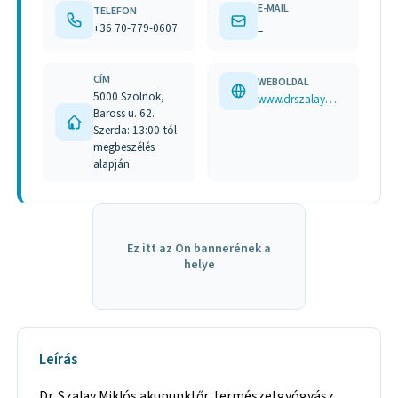
E-MAIL
TELEFON
+36 70-779-0607
–
CÍM
WEBOLDAL
5000 Szolnok,
www.drszalaymiklos.hu
Baross u. 62.
Szerda: 13:00-tól
megbeszélés
alapján
Ez itt az Ön bannerének a
helye
Leírás
Dr. Szalay Miklós akupunktőr, természetgyógyász,