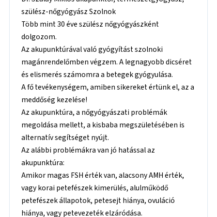
szülész-nőgyógyász Szolnok
Több mint 30 éve szülész nőgyógyászként
dolgozom.
Az akupunktúrával való gyógyítást szolnoki
magánrendelőmben végzem. A legnagyobb dicséret
és elismerés számomra a betegek gyógyulása.
A fő tevékenységem, amiben sikereket értünk el, az a
meddőség kezelése!
Az akupunktúra, a nőgyógyászati problémák
megoldása mellett, a kisbaba megszületésében is
alternatív segítséget nyújt.
Az alábbi problémákra van jó hatással az
akupunktúra:
Amikor magas FSH érték van, alacsony AMH érték,
vagy korai petefészek kimerülés, alulműködő
petefészek állapotok, petesejt hiánya, ovuláció
hiánya, vagy petevezeték elzáródása.