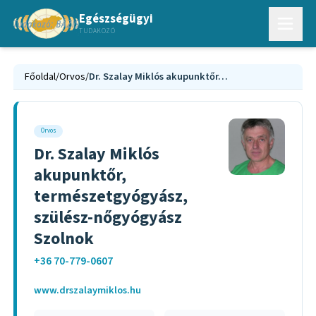
Egészségügyi
TUDAKOZÓ
Főoldal
/
Orvos
/
Dr. Szalay Miklós akupunktőr, természetgyógyász, szülész-nőgyógyász Szolnok
Orvos
Dr. Szalay Miklós
akupunktőr,
természetgyógyász,
szülész-nőgyógyász
Szolnok
+36 70-779-0607
www.drszalaymiklos.hu