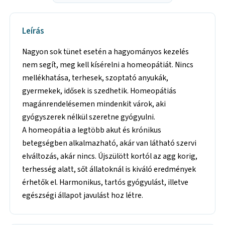
Leírás
Nagyon sok tünet esetén a hagyományos kezelés
nem segít, meg kell kísérelni a homeopátiát. Nincs
mellékhatása, terhesek, szoptató anyukák,
gyermekek, idősek is szedhetik. Homeopátiás
magánrendelésemen mindenkit várok, aki
gyógyszerek nélkül szeretne gyógyulni.
A homeopátia a legtöbb akut és krónikus
betegségben alkalmazható, akár van látható szervi
elváltozás, akár nincs. Újszülött kortól az agg korig,
terhesség alatt, sőt állatoknál is kiváló eredmények
érhetők el. Harmonikus, tartós gyógyulást, illetve
egészségi állapot javulást hoz létre.