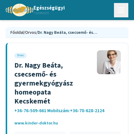
Egészségügyi
TUDAKOZÓ
Főoldal
/
Orvos
/
Dr. Nagy Beáta, csecsemő- és gyermekgyógyász homeopata Kecskemét
Orvos
Dr. Nagy Beáta,
csecsemő- és
gyermekgyógyász
homeopata
Kecskemét
+36-76-509-661 Mobilszám:+36-70-628-2124
www.kinder-doktor.hu