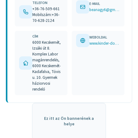
TELEFON
E-MAIL
+36-76-509-661
beanagy6@gmail.com
Mobilszám:+36-
70-628-2124
CÍM
WEBOLDAL
6000 Kecskemét,
www.kinder-doktor.hu
Izsáki út 8.
Komplex Labor
magánrendelés,
6000 Kecskemét-
Kadafalva, Tövis
u. 10. Gyermek
háziorvosi
rendelő
Ez itt az Ön bannerének a
helye