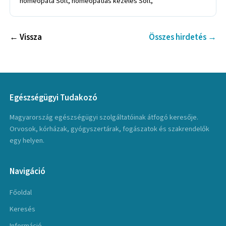
homeopata Solt, homeopátiás kezelés Solt,
← Vissza
Összes hirdetés →
Egészségügyi Tudakozó
Magyarország egészségügyi szolgáltatóinak átfogó keresője.
Orvosok, kórházak, gyógyszertárak, fogászatok és szakrendelők
egy helyen.
Navigáció
Főoldal
Keresés
Információ