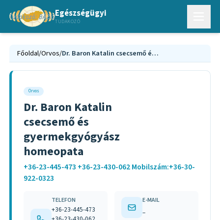
Egészségügyi
TUDAKOZÓ
Főoldal
/
Orvos
/
Dr. Baron Katalin csecsemő és gyermekgyógyász homeopata
Orvos
Dr. Baron Katalin
csecsemő és
gyermekgyógyász
homeopata
+36-23-445-473 +36-23-430-062 Mobilszám:+36-30-
922-0323
TELEFON
E-MAIL
+36-23-445-473
–
+36-23-430-062