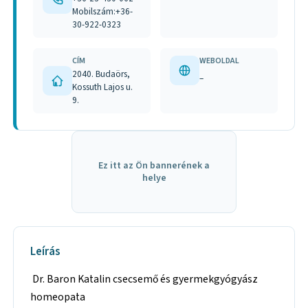
Mobilszám:+36-
30-922-0323
CÍM
WEBOLDAL
2040. Budaörs,
–
Kossuth Lajos u.
9.
Ez itt az Ön bannerének a
helye
Leírás
Dr. Baron Katalin csecsemő és gyermekgyógyász
homeopata