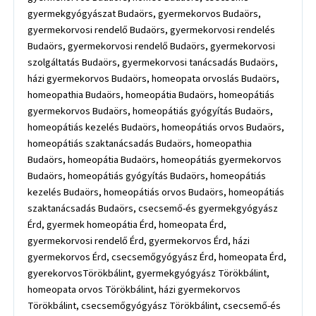
gyermekgyógyászat Budaörs, gyermekorvos Budaörs,
gyermekorvosi rendelő Budaörs, gyermekorvosi rendelés
Budaörs, gyermekorvosi rendelő Budaörs, gyermekorvosi
szolgáltatás Budaörs, gyermekorvosi tanácsadás Budaörs,
házi gyermekorvos Budaörs, homeopata orvoslás Budaörs,
homeopathia Budaörs, homeopátia Budaörs, homeopátiás
gyermekorvos Budaörs, homeopátiás gyógyítás Budaörs,
homeopátiás kezelés Budaörs, homeopátiás orvos Budaörs,
homeopátiás szaktanácsadás Budaörs, homeopathia
Budaörs, homeopátia Budaörs, homeopátiás gyermekorvos
Budaörs, homeopátiás gyógyítás Budaörs, homeopátiás
kezelés Budaörs, homeopátiás orvos Budaörs, homeopátiás
szaktanácsadás Budaörs, csecsemő-és gyermekgyógyász
Érd, gyermek homeopátia Érd, homeopata Érd,
gyermekorvosi rendelő Érd, gyermekorvos Érd, házi
gyermekorvos Érd, csecsemőgyógyász Érd, homeopata Érd,
gyerekorvosTörökbálint, gyermekgyógyász Törökbálint,
homeopata orvos Törökbálint, házi gyermekorvos
Törökbálint, csecsemőgyógyász Törökbálint, csecsemő-és