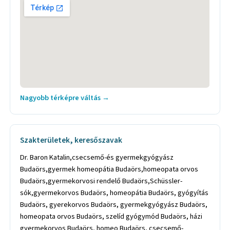
Nagyobb térképre váltás →
Szakterületek, keresőszavak
Dr. Baron Katalin,csecsemő-és gyermekgyógyász
Budaörs,gyermek homeopátia Budaörs,homeopata orvos
Budaörs,gyermekorvosi rendelő Budaörs,Schüssler-
sók,gyermekorvos Budaörs, homeopátia Budaörs, gyógyítás
Budaörs, gyerekorvos Budaörs, gyermekgyógyász Budaörs,
homeopata orvos Budaörs, szelíd gyógymód Budaörs, házi
gyermekorvos Budaörs, homeo Budaörs, csecsemő-