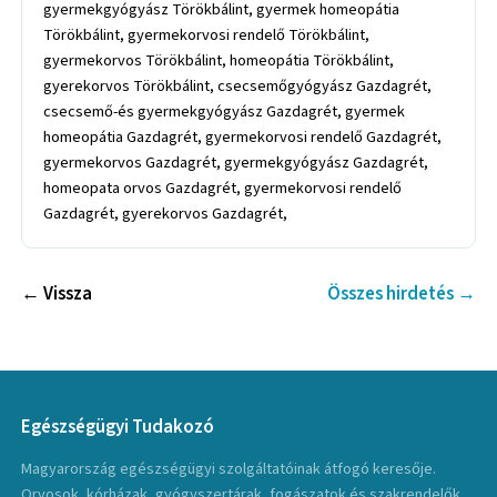
gyermekgyógyász Törökbálint, gyermek homeopátia
Törökbálint, gyermekorvosi rendelő Törökbálint,
gyermekorvos Törökbálint, homeopátia Törökbálint,
gyerekorvos Törökbálint, csecsemőgyógyász Gazdagrét,
csecsemő-és gyermekgyógyász Gazdagrét, gyermek
homeopátia Gazdagrét, gyermekorvosi rendelő Gazdagrét,
gyermekorvos Gazdagrét, gyermekgyógyász Gazdagrét,
homeopata orvos Gazdagrét, gyermekorvosi rendelő
Gazdagrét, gyerekorvos Gazdagrét,
← Vissza
Összes hirdetés →
Egészségügyi Tudakozó
Magyarország egészségügyi szolgáltatóinak átfogó keresője.
Orvosok, kórházak, gyógyszertárak, fogászatok és szakrendelők