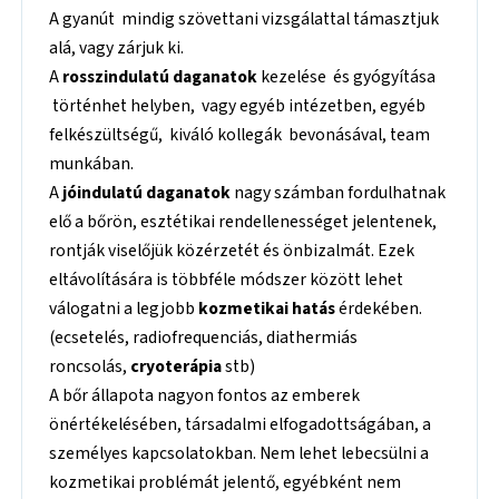
A gyanút mindig szövettani vizsgálattal támasztjuk
alá, vagy zárjuk ki.
A
rosszindulatú daganatok
kezelése és gyógyítása
történhet helyben, vagy egyéb intézetben, egyéb
felkészültségű, kiváló kollegák bevonásával, team
munkában.
A
jóindulatú daganatok
nagy számban fordulhatnak
elő a bőrön, esztétikai rendellenességet jelentenek,
rontják viselőjük közérzetét és önbizalmát. Ezek
eltávolítására is többféle módszer között lehet
válogatni a legjobb
kozmetikai hatás
érdekében.
(ecsetelés, radiofrequenciás, diathermiás
roncsolás,
cryoterápia
stb)
A bőr állapota nagyon fontos az emberek
önértékelésében, társadalmi elfogadottságában, a
személyes kapcsolatokban. Nem lehet lebecsülni a
kozmetikai problémát jelentő, egyébként nem