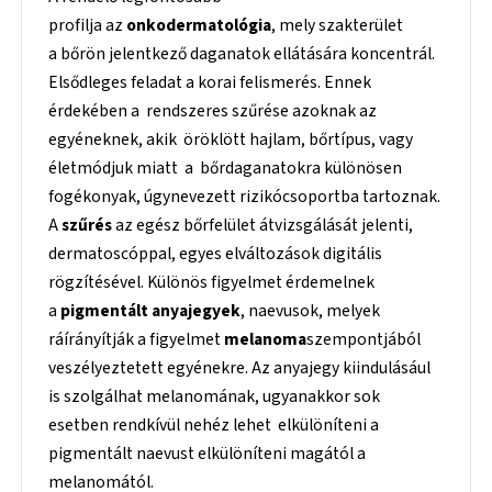
profilja az
onkodermatológia
, mely szakterület
a bőrön jelentkező daganatok ellátására koncentrál.
Elsődleges feladat a korai felismerés. Ennek
érdekében a rendszeres szűrése azoknak az
egyéneknek, akik öröklött hajlam, bőrtípus, vagy
életmódjuk miatt a bőrdaganatokra különösen
fogékonyak, úgynevezett rizikócsoportba tartoznak.
A
szűrés
az egész bőrfelület átvizsgálását jelenti,
dermatoscóppal, egyes elváltozások digitális
rögzítésével. Különös figyelmet érdemelnek
a
pigmentált anyajegyek
, naevusok, melyek
ráírányítják a figyelmet
melanoma
szempontjából
veszélyeztetett egyénekre. Az anyajegy kiindulásául
is szolgálhat melanomának, ugyanakkor sok
esetben rendkívül nehéz lehet elkülöníteni a
pigmentált naevust elkülöníteni magától a
melanomától.