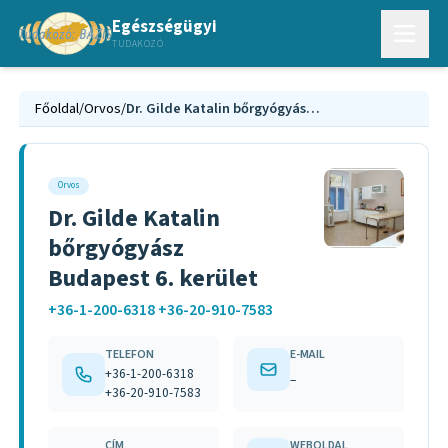
Egészségügyi
TUDAKOZÓ
Főoldal
/
Orvos
/
Dr. Gilde Katalin bőrgyógyász Budapest 6. kerület
Orvos
Dr. Gilde Katalin
bőrgyógyász
Budapest 6. kerület
+36-1-200-6318 +36-20-910-7583
TELEFON
E-MAIL
+36-1-200-6318
–
+36-20-910-7583
CÍM
WEBOLDAL