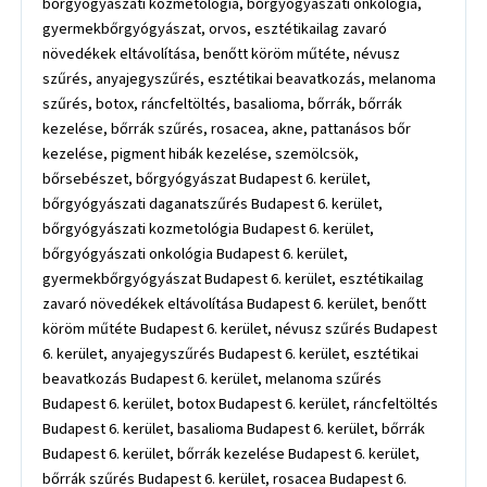
bőrgyógyászati kozmetológia, bőrgyógyászati onkológia,
gyermekbőrgyógyászat, orvos, esztétikailag zavaró
növedékek eltávolítása, benőtt köröm műtéte, névusz
szűrés, anyajegyszűrés, esztétikai beavatkozás, melanoma
szűrés, botox, ráncfeltöltés, basalioma, bőrrák, bőrrák
kezelése, bőrrák szűrés, rosacea, akne, pattanásos bőr
kezelése, pigment hibák kezelése, szemölcsök,
bőrsebészet, bőrgyógyászat Budapest 6. kerület,
bőrgyógyászati daganatszűrés Budapest 6. kerület,
bőrgyógyászati kozmetológia Budapest 6. kerület,
bőrgyógyászati onkológia Budapest 6. kerület,
gyermekbőrgyógyászat Budapest 6. kerület, esztétikailag
zavaró növedékek eltávolítása Budapest 6. kerület, benőtt
köröm műtéte Budapest 6. kerület, névusz szűrés Budapest
6. kerület, anyajegyszűrés Budapest 6. kerület, esztétikai
beavatkozás Budapest 6. kerület, melanoma szűrés
Budapest 6. kerület, botox Budapest 6. kerület, ráncfeltöltés
Budapest 6. kerület, basalioma Budapest 6. kerület, bőrrák
Budapest 6. kerület, bőrrák kezelése Budapest 6. kerület,
bőrrák szűrés Budapest 6. kerület, rosacea Budapest 6.