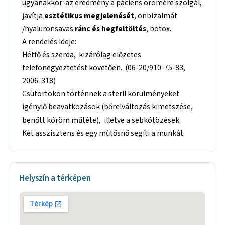
ugyanakkor az eredmény a páciens örömére szolgál,
javítja
esztétikus megjelenését
, önbizalmát
/hyaluronsavas
ránc és hegfeltöltés
, botox.
A rendelés ideje:
Hétfő és szerda, kizárólag előzetes
telefonegyeztetést követően. (06-20/910-75-83,
2006-318)
Csütörtökön történnek a steril körülményeket
igénylő beavatkozások (bőrelváltozás kimetszése,
benőtt köröm műtéte), illetve a sebkötözések.
Két asszisztens és egy műtősnő segíti a munkát.
Helyszín a térképen