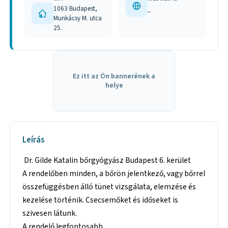
1063 Budapest,
–
Munkácsy M. utca
25.
Ez itt az Ön bannerének a
helye
Leírás
Dr. Gilde Katalin bőrgyógyász Budapest 6. kerület
A rendelőben minden, a bőrön jelentkező, vagy bőrrel
összefüggésben álló tünet vizsgálata, elemzése és
kezelése történik. Csecsemőket és időseket is
szivesen látunk.
A rendelő legfontosabb