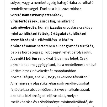
súlyos, vagy a nembetegség kategóriába sorolható
rendellenességet. Fontos a lelki zavarokhoz
vezető
kamaszkori pattanások,
vírusfertőzések,
zsíros haj, nemkivánt
szőrnövekedés
, hónalji
izzadás
orvoslása csakúgy
mint az
időskori foltok, értágulatok, időskori
szemölcsök
stb. eltávolítása. A köröm
elváltozásainak hátterében állhat gombás fertőzés,
bel- és bőrbetegség. Többségét lehet befolyásolni.
A
benőtt köröm
rendkívül fájdalmas lehet. Csak
akkor lehet meggyógyítani, ha a rendellenesen növő
körömlemez növekedését maradandóan
normalizáljuk, anélkül, hogy el kellene távolítani.
A neminvazív plasztikai eljárások rendkívül sokat
fejlődtek az utóbbi időben. Szivesen alkalmazzuk
azokat a biztonságos eljárásokat, melyek
mellékhatása és szövődménye minimalizálható, de