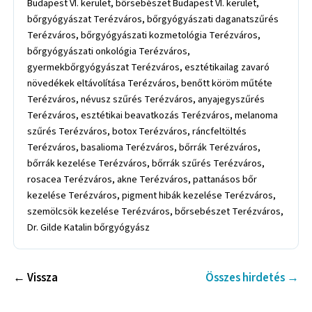
Budapest VI. kerület, bőrsebészet Budapest VI. kerület,
bőrgyógyászat Terézváros, bőrgyógyászati daganatszűrés
Terézváros, bőrgyógyászati kozmetológia Terézváros,
bőrgyógyászati onkológia Terézváros,
gyermekbőrgyógyászat Terézváros, esztétikailag zavaró
növedékek eltávolítása Terézváros, benőtt köröm műtéte
Terézváros, névusz szűrés Terézváros, anyajegyszűrés
Terézváros, esztétikai beavatkozás Terézváros, melanoma
szűrés Terézváros, botox Terézváros, ráncfeltöltés
Terézváros, basalioma Terézváros, bőrrák Terézváros,
bőrrák kezelése Terézváros, bőrrák szűrés Terézváros,
rosacea Terézváros, akne Terézváros, pattanásos bőr
kezelése Terézváros, pigment hibák kezelése Terézváros,
szemölcsök kezelése Terézváros, bőrsebészet Terézváros,
Dr. Gilde Katalin bőrgyógyász
← Vissza
Összes hirdetés →