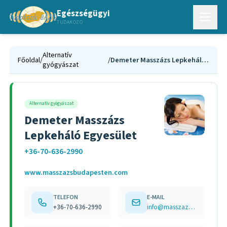
Egészségügyi
TUDAKOZÓ
Alternatív
Főoldal
/
/
Demeter Masszázs Lepkeháló Egyesület
gyógyászat
Alternatív gyógyászat
Demeter Masszázs
Lepkeháló Egyesület
+36-70-636-2990
www.masszazsbudapesten.com
TELEFON
E-MAIL
+36-70-636-2990
info@masszazsbudapesten.com