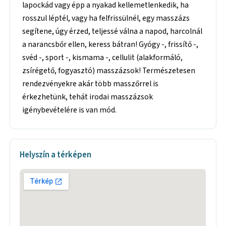
lapockád vagy épp a nyakad kellemetlenkedik, ha
rosszul léptél, vagy ha felfrissülnél, egy masszázs
segítene, úgy érzed, teljessé válna a napod, harcolnál
a narancsbőr ellen, keress bátran! Gyógy -, frissítő -,
svéd -, sport -, kismama -, cellulit (alakformáló,
zsírégető, fogyasztó) masszázsok! Természetesen
rendezvényekre akár több masszőrrel is
érkezhetünk, tehát irodai masszázsok
igénybevételére is van mód.
Helyszín a térképen