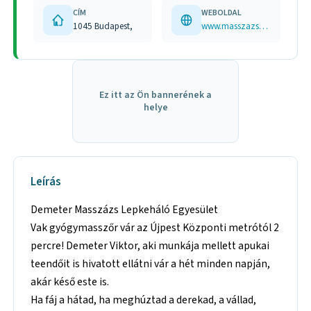
CÍM
WEBOLDAL
1045 Budapest,
www.masszazsbudapesten.com
Ez itt az Ön bannerének a
helye
Leírás
Demeter Masszázs Lepkeháló Egyesület
Vak gyógymasszőr vár az Újpest Központi metrótól 2
percre! Demeter Viktor, aki munkája mellett apukai
teendőit is hivatott ellátni vár a hét minden napján,
akár késő este is.
Ha fáj a hátad, ha meghúztad a derekad, a vállad,