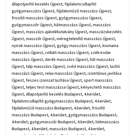
állapotjavító kezelés Újpest, fájdalomcsillapító
gyógymasszázs Újpest, fájdaloműző masszázs Újpest,
frissítő masszázs Újpest, gyógymasszázs Újpest,
gyógymasszőr Újpest, hátmasszázs Újpest, masszázs
Újpest, masszázs ajándékutalvány Újpest, masszázskezelés
Újpest, masszőr Újpest, méregtelenítő masszázs Újpest,
nyirok masszázs Újpest, gyógy masszázs Újpest, kismama
masszázs Újpest, cellulit masszázs Újpest, szék-irodai
masszázs Újpest, derék masszázs Újpest, hát masszázs
Újpest, talp masszázs Újpest, svéd masszázs Újpest, lazító
masszázs Újpest, relax masszázs Újpest, izomtónus javítása
Újpest, feszes izomzat lazítása Újpest, sport masszázs
Újpest, teljes test masszázsa Újpest, kényeztető masszázs
Újpest, állapotjavító kezelés Budapest, 4.kerület,
fájdalomcsillapító gyógymasszázs Budapest, 4.kerület,
fájdaloműző masszázs Budapest, 4.kerület, frissítő
masszázs Budapest, 4.kerület, gyógymasszázs Budapest,
4.kerület, gyógymasszőr Budapest, 4.kerület, hátmasszázs
Budapest, 4.kerület, masszázs Budapest, 4.kerület,