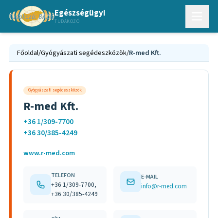
Egészségügyi
TUDAKOZÓ
Főoldal
/
Gyógyászati segédeszközök
/
R-med Kft.
Gyógyászati segédeszközök
R-med Kft.
+36 1/309-7700
+36 30/385-4249
www.r-med.com
TELEFON
E-MAIL
+36 1/309-7700,
info@r-med.com
+36 30/385-4249