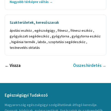
Nagyobb térképre váltás →
Szakterületek, keresőszavak
ápolási eszköz , egészségügy , fitnesz , fitnesz eszköz ,
gyógyászati segédeszköz , gyógytorna , gyógytorna eszköz
, higiéniai termék , labda , szoptatási segédeszköz ,
testnevelés oktatás
← Vissza
Összes hirdetés →
Egészségügyi Tudakozó
Magyarország egészségügyi szolgáltatóinak átfogó keresője.
Orvosok, kórházak, gyógyszertárak, fogászatok és szakrendelők