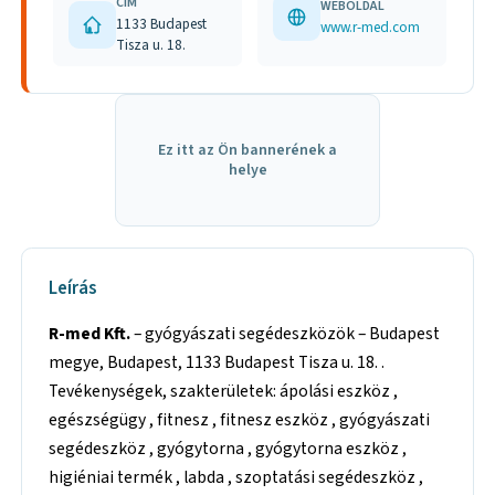
CÍM
WEBOLDAL
1133 Budapest
www.r-med.com
Tisza u. 18.
Ez itt az Ön bannerének a
helye
Leírás
R-med Kft.
– gyógyászati segédeszközök – Budapest
megye, Budapest, 1133 Budapest Tisza u. 18. .
Tevékenységek, szakterületek: ápolási eszköz ,
egészségügy , fitnesz , fitnesz eszköz , gyógyászati
segédeszköz , gyógytorna , gyógytorna eszköz ,
higiéniai termék , labda , szoptatási segédeszköz ,