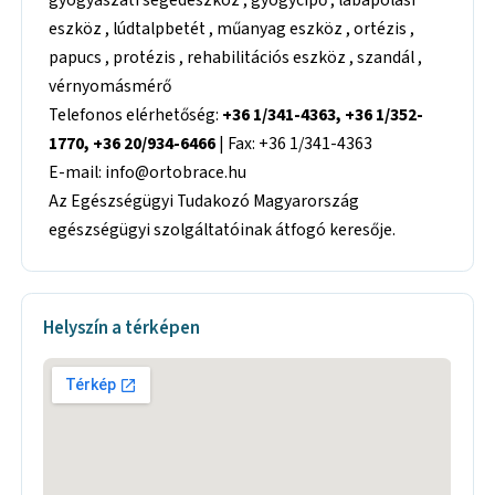
eszköz , lúdtalpbetét , műanyag eszköz , ortézis ,
papucs , protézis , rehabilitációs eszköz , szandál ,
vérnyomásmérő
Telefonos elérhetőség:
+36 1/341-4363, +36 1/352-
1770, +36 20/934-6466
| Fax: +36 1/341-4363
E-mail: info@ortobrace.hu
Az Egészségügyi Tudakozó Magyarország
egészségügyi szolgáltatóinak átfogó keresője.
Helyszín a térképen