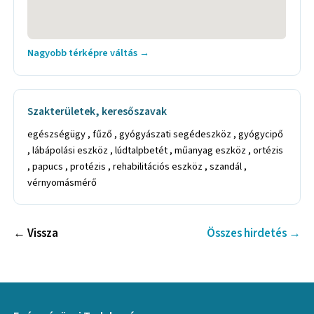
Nagyobb térképre váltás →
Szakterületek, keresőszavak
egészségügy , fűző , gyógyászati segédeszköz , gyógycipő
, lábápolási eszköz , lúdtalpbetét , műanyag eszköz , ortézis
, papucs , protézis , rehabilitációs eszköz , szandál ,
vérnyomásmérő
← Vissza
Összes hirdetés →