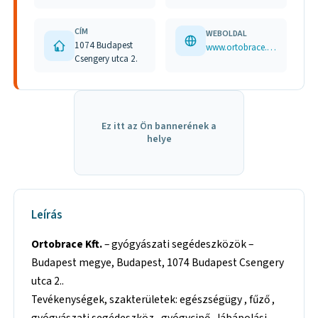
CÍM
WEBOLDAL
1074 Budapest
www.ortobrace.hu
Csengery utca 2.
Ez itt az Ön bannerének a
helye
Leírás
Ortobrace Kft.
– gyógyászati segédeszközök –
Budapest megye, Budapest, 1074 Budapest Csengery
utca 2..
Tevékenységek, szakterületek: egészségügy , fűző ,
gyógyászati segédeszköz , gyógycipő , lábápolási