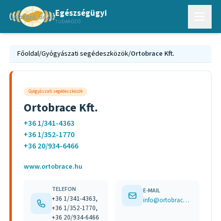
Egészségügyi
TUDAKOZÓ
Főoldal
/
Gyógyászati segédeszközök
/
Ortobrace Kft.
Gyógyászati segédeszközök
Ortobrace Kft.
+36 1/341-4363
+36 1/352-1770
+36 20/934-6466
www.ortobrace.hu
TELEFON
E-MAIL
+36 1/341-4363,
info@ortobrace.hu
+36 1/352-1770,
+36 20/934-6466