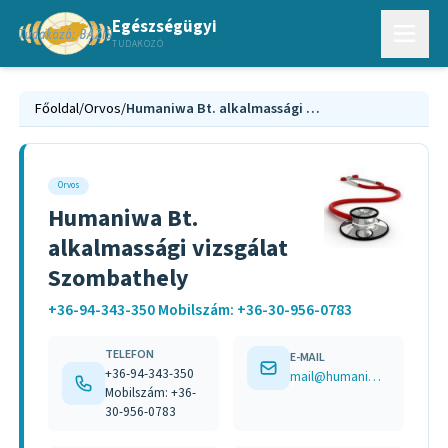
Egészségügyi
TUDAKOZÓ
Főoldal
/
Orvos
/
Humaniwa Bt. alkalmassági vizsgálat Szombathely
Orvos
Humaniwa Bt.
alkalmassági vizsgálat
Szombathely
+36-94-343-350 Mobilszám: +36-30-956-0783
TELEFON
E-MAIL
+36-94-343-350
mail@humaniwa.t-online.hu
Mobilszám: +36-
30-956-0783