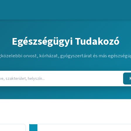
Egészségügyi Tudakozó
egközelebbi orvost, kórházat, gyógyszertárat és más egészségüg