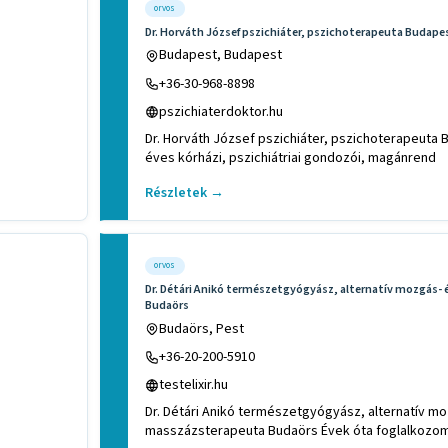
orvos
Dr. Horváth József pszichiáter, pszichoterapeuta Budapes
Budapest, Budapest
+36-30-968-8898
pszichiaterdoktor.hu
Dr. Horváth József pszichiáter, pszichoterapeuta B
éves kórházi, pszichiátriai gondozói, magánrend
Részletek →
orvos
Dr. Détári Anikó természetgyógyász, alternatív mozgás-
Budaörs
Budaörs, Pest
+36-20-200-5910
testelixir.hu
Dr. Détári Anikó természetgyógyász, alternatív m
masszázsterapeuta Budaörs Évek óta foglalkozo