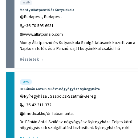
egyéb
Monty Állatpanzió és Kutyaiskola
Budapest, Budapest
+36-70-595-6931
www.allatpanzio.com
Monty Állatpanzió és Kutyaiskola Szolgáltatásaink között van a
Napköziztetés és a Panzió: saját kutyáinkkal családi há
Részletek →
orvos
Dr. Fábián Antal Szülész-nőgyógyász Nyíregyháza
Nyíregyháza , Szabolcs-Szatmár-Bereg
+36-42-311-372
fmedical.hu/dr-fabian-antal
Dr. Fábián Antal Szülész-nőgyógyász Nyíregyháza Teljes körű
nőgyógyászati szolgáltatást biztosítunk Nyíregyházán, exkl