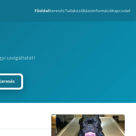
Főoldal
Keresés
TudakozóBázis
Információ
Kapcsolat
yi szolgáltatót!
Keresés