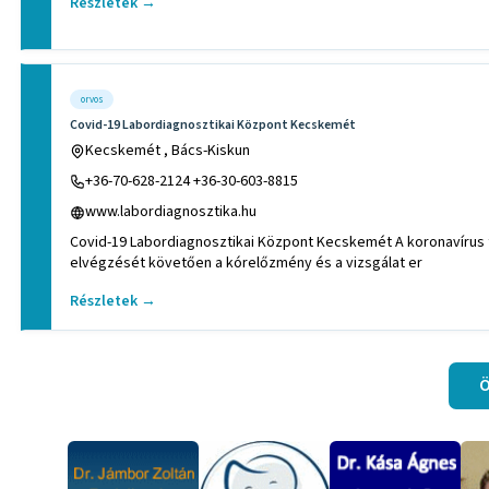
Részletek →
orvos
Covid-19 Labordiagnosztikai Központ Kecskemét
Kecskemét , Bács-Kiskun
+36-70-628-2124 +36-30-603-8815
www.labordiagnosztika.hu
Covid-19 Labordiagnosztikai Központ Kecskemét A koronavírus teszt
elvégzését követően a kórelőzmény és a vizsgálat er
Részletek →
Ö