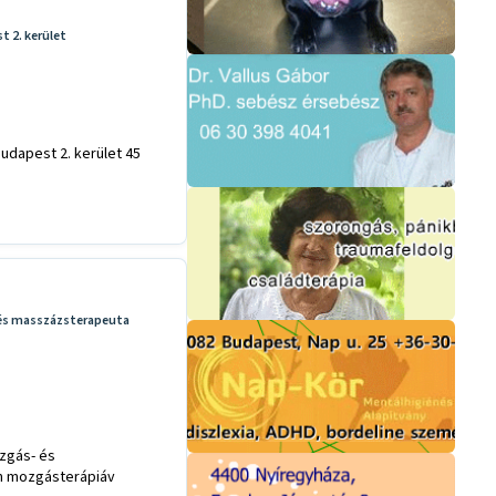
t 2. kerület
udapest 2. kerület 45
 és masszázsterapeuta
ozgás- és
m mozgásterápiáv