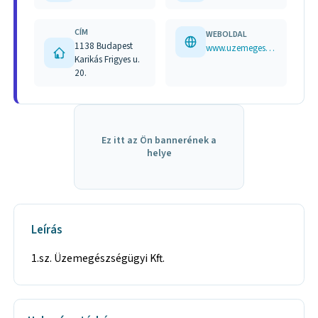
CÍM
WEBOLDAL
1138 Budapest
www.uzemegeszsegugy.hu
Karikás Frigyes u.
20.
Ez itt az Ön bannerének a
helye
Leírás
1.sz. Üzemegészségügyi Kft.