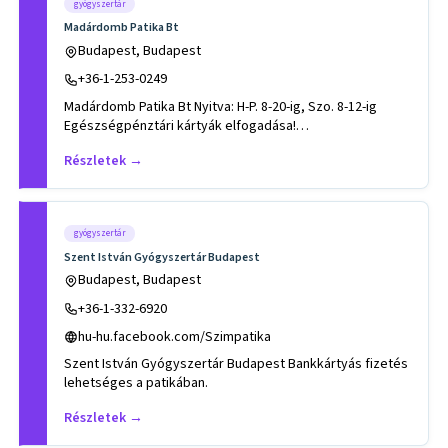
gyógyszertár
Madárdomb Patika Bt
Budapest, Budapest
+36-1-253-0249
Madárdomb Patika Bt Nyitva: H-P. 8-20-ig, Szo. 8-12-ig
Egészségpénztári kártyák elfogadása!
Márkák:Eucerin,VICHY
Részletek →
gyógyszertár
Szent István Gyógyszertár Budapest
Budapest, Budapest
+36-1-332-6920
hu-hu.facebook.com/Szimpatika
Szent István Gyógyszertár Budapest Bankkártyás fizetés
lehetséges a patikában.
Részletek →