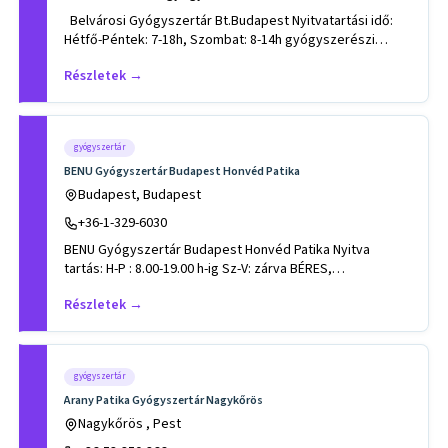
Belvárosi Gyógyszertár Bt.Budapest Nyitvatartási idő:
Hétfő-Péntek: 7-18h, Szombat: 8-14h gyógyszerészi
gondozás ke
Részletek →
gyógyszertár
BENU Gyógyszertár Budapest Honvéd Patika
Budapest, Budapest
+36-1-329-6030
BENU Gyógyszertár Budapest Honvéd Patika Nyitva
tartás: H-P : 8.00-19.00 h-ig Sz-V: zárva BÉRES,
DERMOPLAST, SALVEQUI
Részletek →
gyógyszertár
Arany Patika Gyógyszertár Nagykőrös
Nagykőrös , Pest