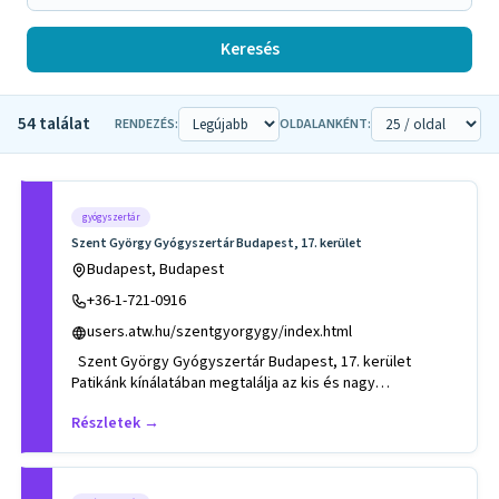
Keresés
54 találat
RENDEZÉS:
OLDALANKÉNT:
gyógyszertár
Szent György Gyógyszertár Budapest, 17. kerület
Budapest, Budapest
+36-1-721-0916
users.atw.hu/szentgyorgygy/index.html
Szent György Gyógyszertár Budapest, 17. kerület
Patikánk kínálatában megtalálja az kis és nagy
kedvencének gyógysz
Részletek →