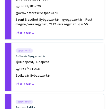
+36 28/385-020
www.szterzsebetpatika.hu
Szent Erzsébet Gyógyszertár – gyógyszertár – Pest
megye, Veresegyház , 2112 Veresegyház Fő u. 56
.Tevékenységek, szakter
Részletek →
gyógyszertár
Zsókavár Gyógyszertár
Budapest, Budapest
+36 1/414-0931
Zsókavár Gyógyszertár
Részletek →
gyógyszertár
Sámson Patika