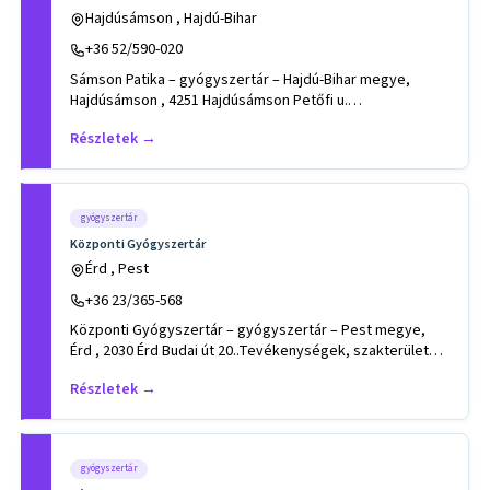
Hajdúsámson , Hajdú-Bihar
+36 52/590-020
Sámson Patika – gyógyszertár – Hajdú-Bihar megye,
Hajdúsámson , 4251 Hajdúsámson Petőfi u.
6..Tevékenységek, szakterület
Részletek →
gyógyszertár
Központi Gyógyszertár
Érd , Pest
+36 23/365-568
Központi Gyógyszertár – gyógyszertár – Pest megye,
Érd , 2030 Érd Budai út 20..Tevékenységek, szakterületek:
egészséges
Részletek →
gyógyszertár