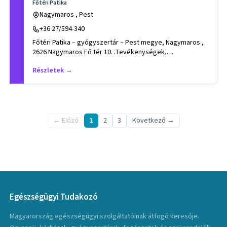
Főtéri Patika
Nagymaros , Pest
+36 27/594-340
Főtéri Patika – gyógyszertár – Pest megye, Nagymaros ,
2626 Nagymaros Fő tér 10. .Tevékenységek,
szakterületek: állatgyó
Részletek →
← Előző
1
2
3
Következő →
Egészségügyi Tudakozó
Magyarország egészségügyi szolgáltatóinak átfogó keresője.