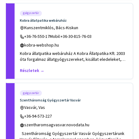
gyógyszertár
Kobra állatpatika webáruház
Kunszentmiklós, Bács-Kiskun
+36-76-550-17Mobil:+36-30-815-76-03
kobra-webshop.hu
Kobra állatpatika webáruház A Kobra Állatpatika Kft. 2003
óta forgalmaz állatgyógyszereket, kisállat eledeleket,
felsze
Részletek →
gyógyszertár
Szentháromság Gyógyszertár Vasvár
Vasvár, Vas
+36-94-573-227
szentharomsagvasvar.novodata.hu
Szentháromság Gyógyszertár Vasvár Gyógyszertárunk