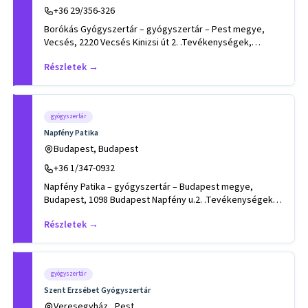
+36 29/356-326
Borókás Gyógyszertár – gyógyszertár – Pest megye,
Vecsés, 2220 Vecsés Kinizsi út 2. .Tevékenységek,
szakterületek: egész
Részletek →
gyógyszertár
Napfény Patika
Budapest, Budapest
+36 1/347-0932
Napfény Patika – gyógyszertár – Budapest megye,
Budapest, 1098 Budapest Napfény u.2. .Tevékenységek,
szakterületek: BIOD
Részletek →
gyógyszertár
Szent Erzsébet Gyógyszertár
Veresegyház , Pest