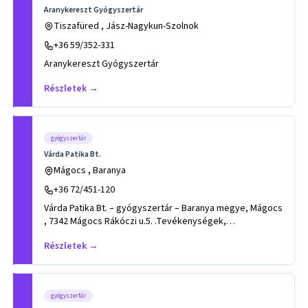
Aranykereszt Gyógyszertár
Tiszafüred , Jász-Nagykun-Szolnok
+36 59/352-331
Aranykereszt Gyógyszertár
Részletek →
gyógyszertár
Várda Patika Bt.
Mágocs , Baranya
+36 72/451-120
Várda Patika Bt. – gyógyszertár – Baranya megye, Mágocs
, 7342 Mágocs Rákóczi u.5. .Tevékenységek,
szakterületek: bankká
Részletek →
gyógyszertár