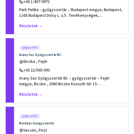
+36 1/407-0971
Park Patika – gyógyszertár – Budapest megye, Budapest,
1165 Budapest Diósy L. u.5. .Tevékenységek,
szakterületek: egészs
Részletek →
gyógyszertár
Arany Sas Gyógyszertár Bt.
Bicske , Fejér
+36 22/565-093
Arany Sas Gyógyszertár Bt. – gyógyszertár – Fejér
megye, Bicske , 2060 Bicske Kossuth tér 15.
.Tevékenységek, szakterüle
Részletek →
gyógyszertár
Borókás Gyógyszertár
Vecsés, Pest