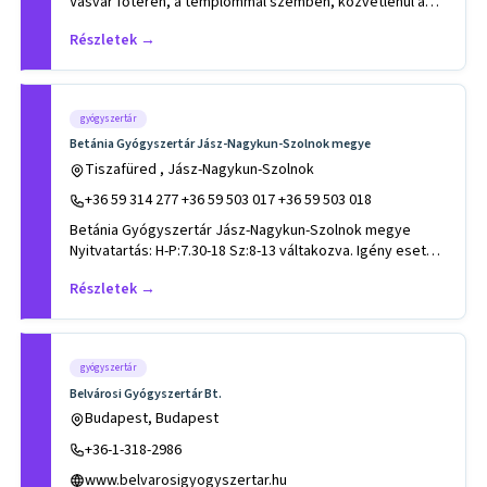
Vasvár főterén, a templommal szemben, közvetlenül a
városon átveze
Részletek →
gyógyszertár
Betánia Gyógyszertár Jász-Nagykun-Szolnok megye
Tiszafüred , Jász-Nagykun-Szolnok
+36 59 314 277 +36 59 503 017 +36 59 503 018
Betánia Gyógyszertár Jász-Nagykun-Szolnok megye
Nyitvatartás: H-P:7.30-18 Sz:8-13 váltakozva. Igény esetén,
megb
Részletek →
gyógyszertár
Belvárosi Gyógyszertár Bt.
Budapest, Budapest
+36-1-318-2986
www.belvarosigyogyszertar.hu