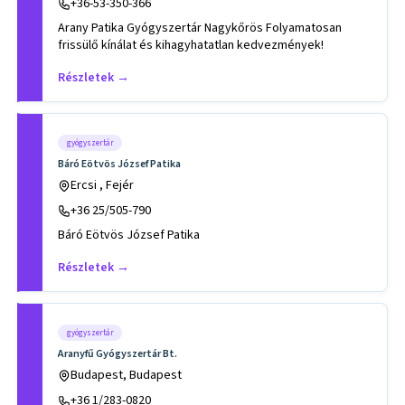
+36-53-350-366
Arany Patika Gyógyszertár Nagykőrös Folyamatosan
frissülő kínálat és kihagyhatatlan kedvezmények!
Részletek →
gyógyszertár
Báró Eötvös József Patika
Ercsi , Fejér
+36 25/505-790
Báró Eötvös József Patika
Részletek →
gyógyszertár
Aranyfű Gyógyszertár Bt.
Budapest, Budapest
+36 1/283-0820