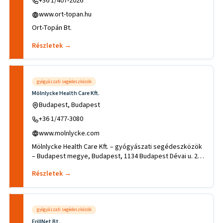
+36 1/407-2026
www.ort-topan.hu
Ort-Topán Bt.
Részletek →
gyógyászati segédeszközök
Mölnlycke Health Care Kft.
Budapest, Budapest
+36 1/477-3080
www.molnlycke.com
Mölnlycke Health Care Kft. – gyógyászati segédeszközök
– Budapest megye, Budapest, 1134 Budapest Dévai u. 26-
28. .Tevéke
Részletek →
gyógyászati segédeszközök
FrillNet Bt.