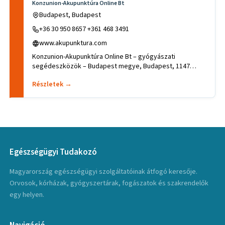
Konzunion-Akupunktúra Online Bt
Budapest, Budapest
+36 30 950 8657 +361 468 3491
www.akupunktura.com
Konzunion-Akupunktúra Online Bt – gyógyászati
segédeszközök – Budapest megye, Budapest, 1147
Budapest, Kerékgyártó u. 2.
Részletek →
Egészségügyi Tudakozó
Magyarország egészségügyi szolgáltatóinak átfogó keresője.
Orvosok, kórházak, gyógyszertárak, fogászatok és szakrendelők
egy helyen.