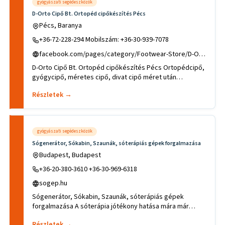
gyógyászati segédeszközök
D-Orto Cipő Bt. Ortopéd cipőkészítés Pécs
Pécs, Baranya
+36-72-228-294 Mobilszám: +36-30-939-7078
facebook.com/pages/category/Footwear-Store/D-Orto-Cip%C5%91-BT-973690246030257/
D-Orto Cipő Bt. Ortopéd cipőkészítés Pécs Ortopédcipő,
gyógycipő, méretes cipő, divat cipő méret után
készítését v
Részletek →
gyógyászati segédeszközök
Sógenerátor, Sókabin, Szaunák, sóterápiás gépek forgalmazása
Budapest, Budapest
+36-20-380-3610 +36-30-969-6318
sogep.hu
Sógenerátor, Sókabin, Szaunák, sóterápiás gépek
forgalmazása A sóterápia jótékony hatása mára már
elismerté vált és beé
Részletek →