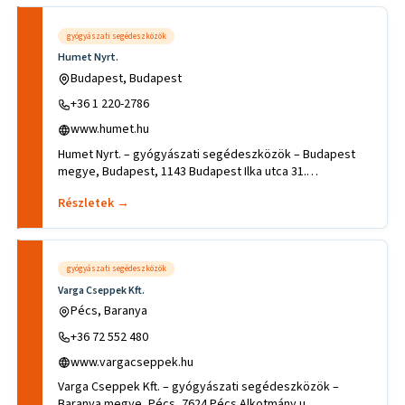
gyógyászati segédeszközök
Humet Nyrt.
Budapest, Budapest
+36 1 220-2786
www.humet.hu
Humet Nyrt. – gyógyászati segédeszközök – Budapest
megye, Budapest, 1143 Budapest Ilka utca 31.
.Tevékenységek, szakterü
Részletek →
gyógyászati segédeszközök
Varga Cseppek Kft.
Pécs, Baranya
+36 72 552 480
www.vargacseppek.hu
Varga Cseppek Kft. – gyógyászati segédeszközök –
Baranya megye, Pécs, 7624 Pécs Alkotmány u.