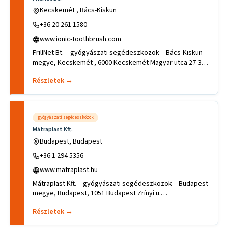
Kecskemét , Bács-Kiskun
+36 20 261 1580
www.ionic-toothbrush.com
FrillNet Bt. – gyógyászati segédeszközök – Bács-Kiskun
megye, Kecskemét , 6000 Kecskemét Magyar utca 27-31.
.Tevékenység
Részletek →
gyógyászati segédeszközök
Mátraplast Kft.
Budapest, Budapest
+36 1 294 5356
www.matraplast.hu
Mátraplast Kft. – gyógyászati segédeszközök – Budapest
megye, Budapest, 1051 Budapest Zrínyi u.
12..Tevékenységek, szak
Részletek →