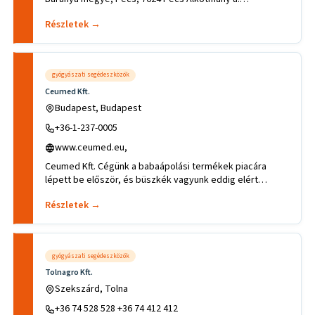
69..Tevékenységek, szakter
Részletek →
gyógyászati segédeszközök
Ceumed Kft.
Budapest, Budapest
+36-1-237-0005
www.ceumed.eu,
Ceumed Kft. Cégünk a babaápolási termékek piacára
lépett be először, és büszkék vagyunk eddig elért
eredményeinkre, ne
Részletek →
gyógyászati segédeszközök
Tolnagro Kft.
Szekszárd, Tolna
+36 74 528 528 +36 74 412 412