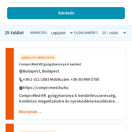
Keresés
25 találat
RENDEZÉS:
OLDALANKÉNT:
gyógyászati segédeszközök
Compri-Med kft gyógyharisnya 6. kerület
Budapest, Budapest
+36-1-311-1883 Mobilszám: +36-30-949-3700
https://compri-med.hu/hu
Compri-Med Kft. gyógyharisnya 6. kerületVisszeresség,
trombózis megelőzésére és nyiroködéma kezelésére
szolgáló gyógyhar
Részletek →