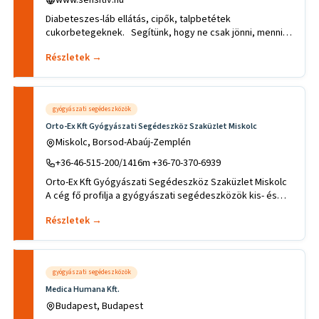
Diabeteszes-láb ellátás, cipők, talpbetétek
cukorbetegeknek. Segítünk, hogy ne csak jönni, menni is
tudjon.Egyedi
Részletek →
gyógyászati segédeszközök
Orto-Ex Kft Gyógyászati Segédeszköz Szaküzlet Miskolc
Miskolc, Borsod-Abaúj-Zemplén
+36-46-515-200/1416m +36-70-370-6939
Orto-Ex Kft Gyógyászati Segédeszköz Szaküzlet Miskolc
A cég fő profilja a gyógyászati segédeszközök kis- és
nagykere
Részletek →
gyógyászati segédeszközök
Medica Humana Kft.
Budapest, Budapest