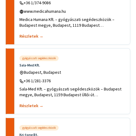
+36 1/374-9086
www.medicahumana.hu
Medica Humana Kft. – gyógyászati segédeszközök –
Budapest megye, Budapest, 1119 Budapest
Nándorfejérvári u.35. .Tevékeny
Részletek →
gyógyászati segédeszközök
Sala-Med Kft.
Budapest, Budapest
+36 1/281-3376
Sala-Med Kft. – gyógyászati segédeszközök – Budapest
megye, Budapest, 1159 Budapest Üllői út
372..Tevékenységek, szakter
Részletek →
gyógyászati segédeszközök
Kri-tone Bt.