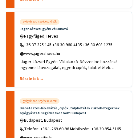
gyógyászati segédeszközök
Jager József Egyéni Vállalkozó
Nagyfüged, Heves
+36-37-325-145 +36-30-960-4135 +36-30-603-1275
www.jagershoes.hu
Jager József Egyéni Vállalkozó Nézzen be hozzánk!
Ingyenes lábvizsgálat, egyedi cipők, talpbetétek
készítése igény
Részletek →
gyógyászati segédeszközök
Diabeteszes-láb ellátás, cipők, talpbetétek cukorbetegeknek
Gyógyászati segédeszköz bolt Budapest
Budapest, Budapest
Telefon: +36-1-269-60-96 Mobilszám: +36-30-954-5165
www.sensitiv.hu