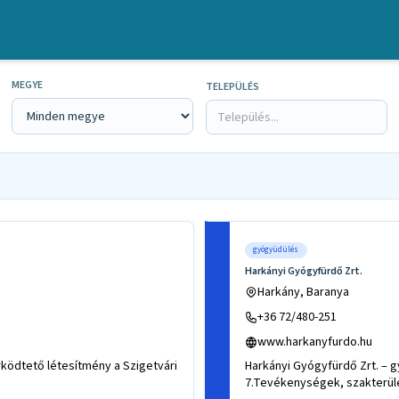
MEGYE
TELEPÜLÉS
gyógyüdülés
Harkányi Gyógyfürdő Zrt.
Harkány, Baranya
+36 72/480-251
www.harkanyfurdo.hu
ödtető létesítmény a Szigetvári
Harkányi Gyógyfürdő Zrt. – 
7.Tevékenységek, szakterül