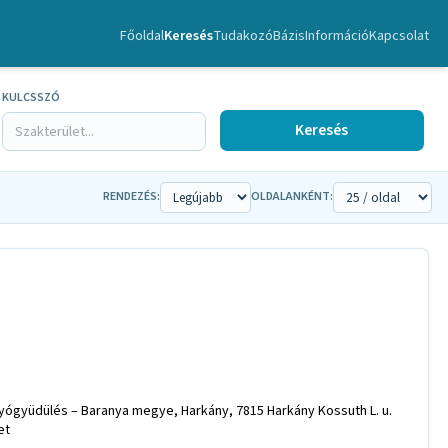
Főoldal
Keresés
TudakozóBázis
Információ
Kapcsolat
KULCSSZÓ
Keresés
RENDEZÉS:
OLDALANKÉNT:
gyógyüdülés – Baranya megye, Harkány, 7815 Harkány Kossuth L. u.
et