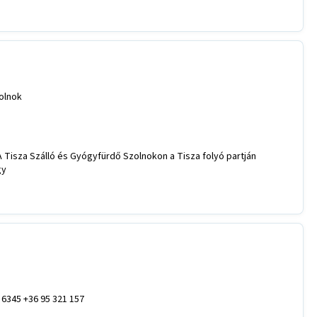
olnok
 Tisza Szálló és Gyógyfürdő Szolnokon a Tisza folyó partján
gy
 6345 +36 95 321 157