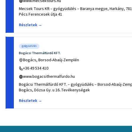
www.mecsektours.hu
Mecsek Tours Kft – gyógyüdülés – Baranya megye, Harkány, 7815 Har
Pécs Ferencesek útja 41
Részletek →
gyógyüdülés
Bogácsi Thermálfürdő KFT.
Bogács, Borsod-Abaúj-Zemplén
+36 49 534 410
www.bogacsithermalfurdo.hu
Bogácsi Thermálfürdő KFT. – gyógyüdülés – Borsod-Abaúj-Zem
Bogács, Dózsa Gy. u 16..Tevékenységek
Részletek →