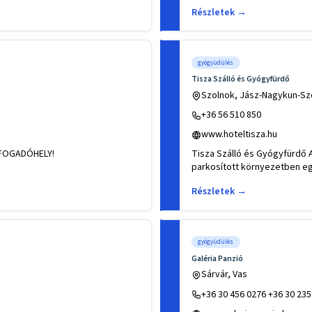
Részletek →
gyógyüdülés
Tisza Szálló és Gyógyfürdő
Szolnok, Jász-Nagykun-Sz
+36 56 510 850
www.hoteltisza.hu
LFOGADÓHELY!
Tisza Szálló és Gyógyfürdő A
parkosított környezetben e
Részletek →
gyógyüdülés
Galéria Panzió
Sárvár, Vas
+36 30 456 0276 +36 30 235