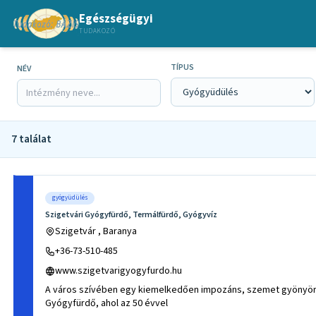
Egészségügyi
TUDAKOZÓ
TÍPUS
NÉV
7 találat
gyógyüdülés
Szigetvári Gyógyfürdő, Termálfürdő, Gyógyvíz
Szigetvár , Baranya
+36-73-510-485
www.szigetvarigyogyfurdo.hu
A város szívében egy kiemelkedően impozáns, szemet gyönyörk
Gyógyfürdő, ahol az 50 évvel