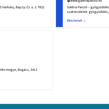
www.galeriapanzio.hu
kány, Bajcsy-Zs. u. 2. 7621
Galéria Panzió – gyógyüdülés – Vas megye, Sárvár, 9600 Sárvár, Rákóczi u. 5..Tevékenységek,
szakterületek: gyógyüdülés,
Részletek →
plén megye, Bogács, 3412