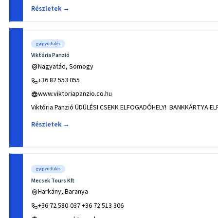
Részletek →
gyógyüdülés
Viktória Panzió
Nagyatád, Somogy
+36 82 553 055
www.viktoriapanzio.co.hu
Viktória Panzió ÜDÜLÉSI CSEKK ELFOGADÓHELY! BANKKÁRTYA E
Részletek →
gyógyüdülés
Mecsek Tours Kft
Harkány, Baranya
+36 72 580-037 +36 72 513 306