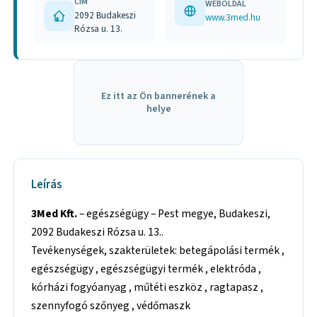
CÍM
WEBOLDAL
2092 Budakeszi
www.3med.hu
Rózsa u. 13.
Ez itt az Ön bannerének a
helye
Leírás
3Med Kft.
– egészségügy – Pest megye, Budakeszi,
2092 Budakeszi Rózsa u. 13..
Tevékenységek, szakterületek: betegápolási termék ,
egészségügy , egészségügyi termék , elektróda ,
kórházi fogyóanyag , műtéti eszköz , ragtapasz ,
szennyfogó szőnyeg , védőmaszk