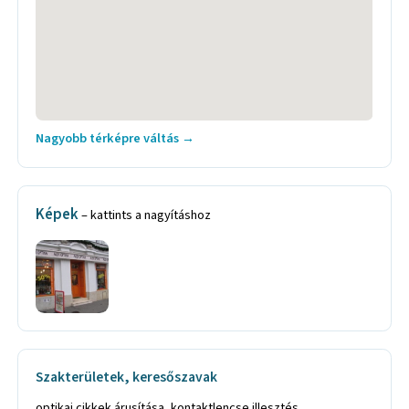
Nagyobb térképre váltás →
Képek
– kattints a nagyításhoz
Szakterületek, keresőszavak
optikai cikkek árusítása, kontaktlencse illesztés,