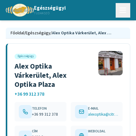
Egészségügyi
TUDAKOZÓ
Főoldal
/
Egészségügy
/
Alex Optika Várkerület, Alex Optika Plaza
Egészségügy
Alex Optika
Várkerület, Alex
Optika Plaza
+36 99 312 378
TELEFON
E-MAIL
+36 99 312 378
alexoptika@citromail.hu
CÍM
WEBOLDAL