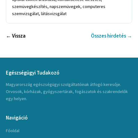
szemüvegkészítés, napszemüvegek, computeres
szemvizsgálat, látásvizsgálat
← Vissza
Összes hirdetés →
Egészségügyi Tudakozó
Magyarország egészségügyi szolgáltatóinak átfogó keresője.
Orvosok, kórházak, gyógyszertárak, fogászatok és szakrendelők
egy helyen.
Navigáció
Főoldal