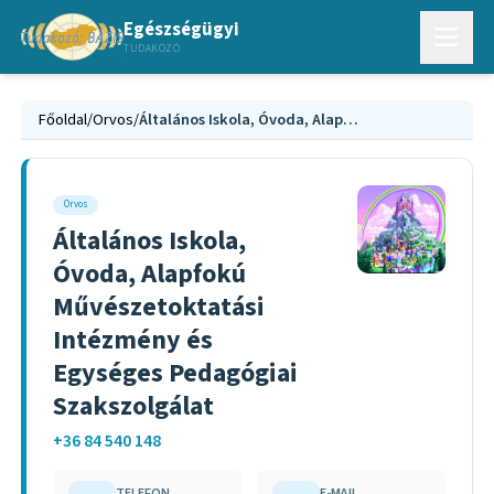
Egészségügyi
TUDAKOZÓ
Főoldal
/
Orvos
/
Általános Iskola, Óvoda, Alapfokú Művészetoktatási Intézmény és Egységes Pedagógiai Szakszolgálat
Orvos
Általános Iskola,
Óvoda, Alapfokú
Művészetoktatási
Intézmény és
Egységes Pedagógiai
Szakszolgálat
+36 84 540 148
TELEFON
E-MAIL