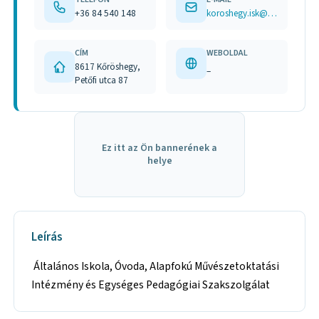
+36 84 540 148
koroshegy.isk@freemail.hu
CÍM
WEBOLDAL
8617 Kőröshegy,
–
Petőfi utca 87
Ez itt az Ön bannerének a
helye
Leírás
Általános Iskola, Óvoda, Alapfokú Művészetoktatási
Intézmény és Egységes Pedagógiai Szakszolgálat