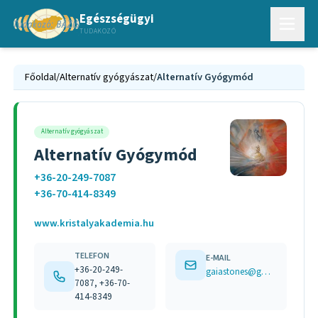
Egészségügyi
TUDAKOZÓ
Főoldal
/
Alternatív gyógyászat
/
Alternatív Gyógymód
Alternatív gyógyászat
Alternatív Gyógymód
+36-20-249-7087
+36-70-414-8349
www.kristalyakademia.hu
TELEFON
E-MAIL
+36-20-249-
gaiastones@gmail.com,
7087, +36-70-
414-8349