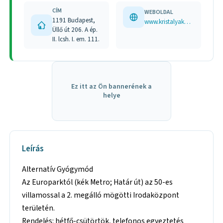
CÍM
WEBOLDAL
1191 Budapest,
www.kristalyakademia.hu
Üllő út 206. A ép.
II. lcsh. I. em. 111.
Ez itt az Ön bannerének a
helye
Leírás
Alternatív Gyógymód
Az Europarktól (kék Metro; Határ út) az 50-es
villamossal a 2. megálló mögötti Irodaközpont
területén.
Rendelés: hétfő-csütörtök, telefonos egyeztetés